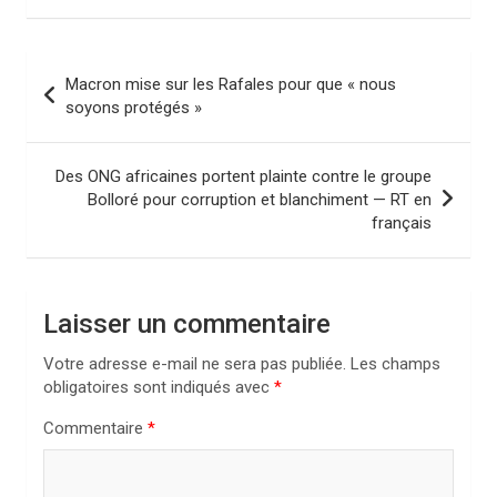
N
Macron mise sur les Rafales pour que « nous
a
soyons protégés »
v
i
Des ONG africaines portent plainte contre le groupe
Bolloré pour corruption et blanchiment — RT en
g
français
a
t
i
Laisser un commentaire
o
Votre adresse e-mail ne sera pas publiée.
Les champs
n
obligatoires sont indiqués avec
*
d
Commentaire
*
e
l