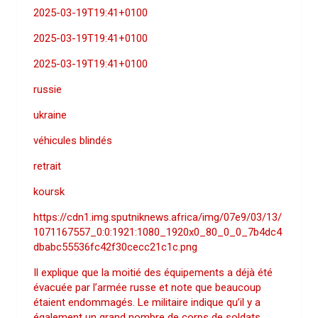
2025-03-19T19:41+0100
2025-03-19T19:41+0100
2025-03-19T19:41+0100
russie
ukraine
véhicules blindés
retrait
koursk
https://cdn1.img.sputniknews.africa/img/07e9/03/13/
1071167557_0:0:1921:1080_1920x0_80_0_0_7b4dc4
dbabc55536fc42f30cecc21c1c.png
Il explique que la moitié des équipements a déjà été
évacuée par l’armée russe et note que beaucoup
étaient endommagés. Le militaire indique qu’il y a
également un grand nombre de corps de soldats