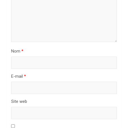
’
a
r
t
i
Nom
*
c
l
e
E-mail
*
Site web