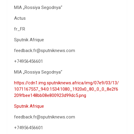
MIA „Rossiya Segodnya“
Actus
fr_FR
Sputnik Afrique
feedback.fr@sputniknews.com
+74956456601
MIA „Rossiya Segodnya“
https://cdn1.img.sputniknews.africa/img/07e9/03/13/
1071167557_94:0:1534:1080_1920x0_80_0_0_8e2f6
209fbee148bb08e800923d99dc5.png
Sputnik Afrique
feedback.fr@sputniknews.com
+74956456601