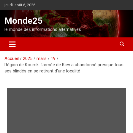
A
jeudi, août 6, 2026
l
l
Monde25
e
r
le monde des informations alternatives
a
u
c
o
Accueil
2025
mars
19
n
Région de Koursk: l’armée de Kiev a abandonné presque tous
t
ses blindés en se retirant d’une localité
e
n
u