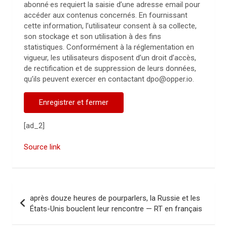
abonné·es requiert la saisie d’une adresse email pour
accéder aux contenus concernés. En fournissant
cette information, l’utilisateur consent à sa collecte,
son stockage et son utilisation à des fins
statistiques. Conformément à la réglementation en
vigueur, les utilisateurs disposent d’un droit d’accès,
de rectification et de suppression de leurs données,
qu’ils peuvent exercer en contactant dpo@opper.io.
Enregistrer et fermer
[ad_2]
Source link
N
après douze heures de pourparlers, la Russie et les
a
États-Unis bouclent leur rencontre — RT en français
v