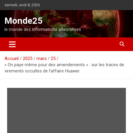
A
samedi, août 8, 2026
l
l
Monde25
e
r
le monde des informations alternatives
a
u
c
o
Accueil
2025
mars
25
n
« On paye même pour des amendements » : sur les traces de
t
virements occultes de l’affaire Huawei
e
n
u