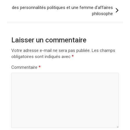
i
des personnalités politiques et une femme d’affaires
philosophe
g
a
t
Laisser un commentaire
i
Votre adresse e-mail ne sera pas publiée.
Les champs
o
obligatoires sont indiqués avec
*
n
Commentaire
*
d
e
l
’
a
r
t