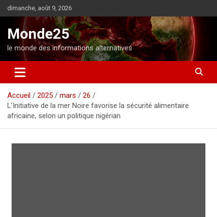
A
dimanche, août 9, 2026
l
l
Monde25
e
r
le monde des informations alternatives
a
u
c
o
Accueil
2025
mars
26
n
L’Initiative de la mer Noire favorise la sécurité alimentaire
t
africaine, selon un politique nigérian
e
n
u