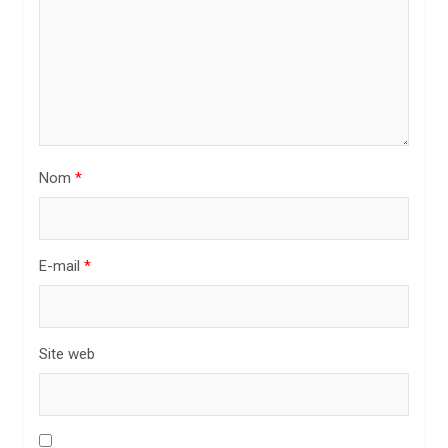
l
’
a
r
t
i
Nom
*
c
l
E-mail
*
e
Site web