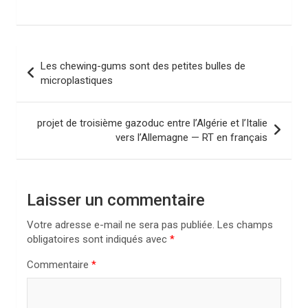
N
Les chewing-gums sont des petites bulles de
a
microplastiques
v
i
projet de troisième gazoduc entre l’Algérie et l’Italie
vers l’Allemagne — RT en français
g
a
t
Laisser un commentaire
i
Votre adresse e-mail ne sera pas publiée.
Les champs
o
obligatoires sont indiqués avec
*
n
Commentaire
*
d
e