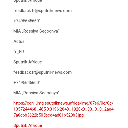
Sputnik Afrique
feedback.fr@sputniknews.com
+74956456601
MIA „Rossiya Segodnya“
Actus
fr_FR
Sputnik Afrique
feedback.fr@sputniknews.com
+74956456601
MIA „Rossiya Segodnya“
https://cdn1.img.sputniknews.africa/img/07e6/0c/0c/
1057244468_465:0:3196:2048_1920x0_80_0_0_2ae4
7a6dbb3622b505bcd4ad01b520b3.jpg
Sputnik Afrique