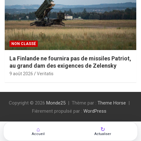
NON CLASSÉ
La Finlande ne fournira pas de missiles Patriot,
au grand dam des exigences de Zelensky
9 août 2026
Veritatis
Copyright © 2026
Monde25
Thème par :
Theme Horse
Fièrement propulsé par :
WordPress
⌂
↻
Accueil
Actualiser