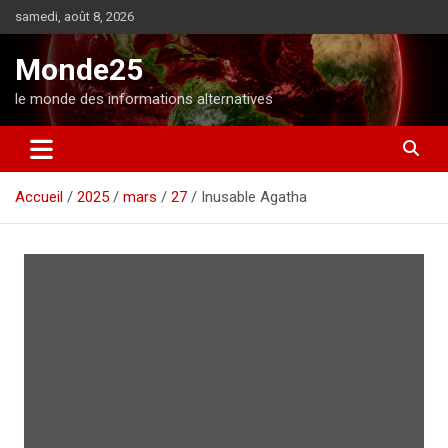
A
samedi, août 8, 2026
l
l
Monde25
e
r
le monde des informations alternatives
a
u
c
o
Accueil
2025
mars
27
Inusable Agatha
n
t
e
n
u