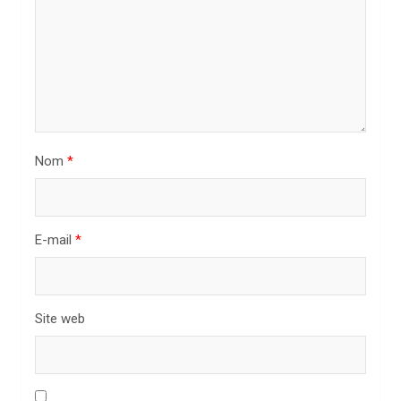
’
a
r
t
i
Nom
*
c
l
e
E-mail
*
Site web