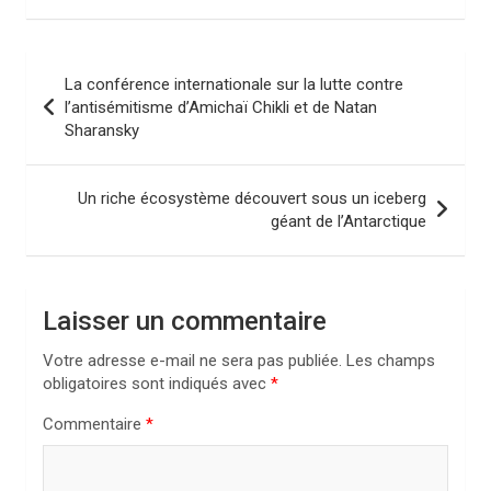
N
La conférence internationale sur la lutte contre
a
l’antisémitisme d’Amichaï Chikli et de Natan
Sharansky
v
i
Un riche écosystème découvert sous un iceberg
g
géant de l’Antarctique
a
t
i
Laisser un commentaire
o
Votre adresse e-mail ne sera pas publiée.
Les champs
n
obligatoires sont indiqués avec
*
d
Commentaire
*
e
l