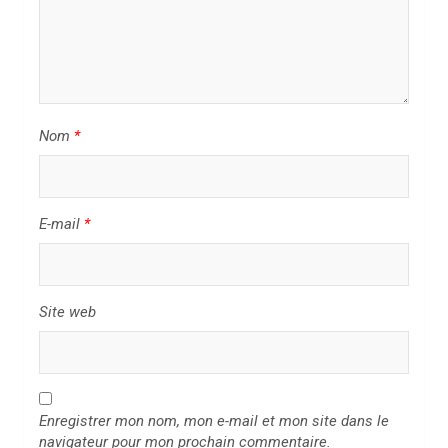
’
a
r
t
i
Nom
*
c
l
E-mail
*
e
Site web
Enregistrer mon nom, mon e-mail et mon site dans le
navigateur pour mon prochain commentaire.