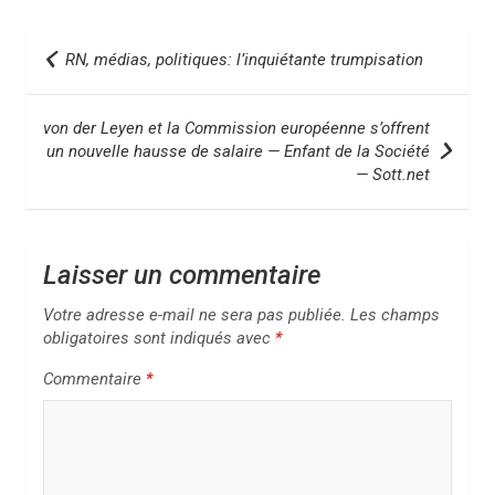
N
RN, médias, politiques: l’inquiétante trumpisation
a
v
von der Leyen et la Commission européenne s’offrent
i
un nouvelle hausse de salaire — Enfant de la Société
— Sott.net
g
a
t
Laisser un commentaire
i
Votre adresse e-mail ne sera pas publiée.
Les champs
o
obligatoires sont indiqués avec
*
n
Commentaire
*
d
e
l