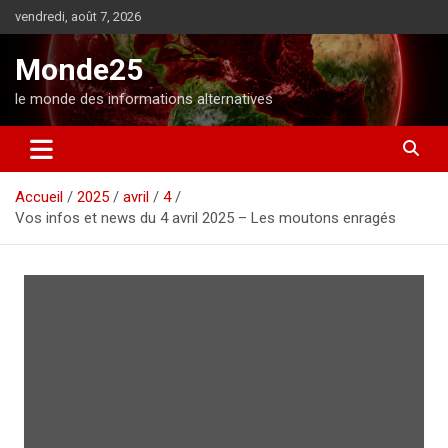
A
vendredi, août 7, 2026
l
l
Monde25
e
r
le monde des informations alternatives
a
u
c
o
Accueil
2025
avril
4
n
Vos infos et news du 4 avril 2025 – Les moutons enragés
t
e
n
u