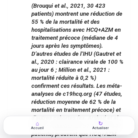
(Brouqui et al., 2021, 30 423
patients) montrent une réduction de
55 % de la mortalité et des
hospitalisations avec HCQ+AZM en
traitement précoce (médiane de 4
jours après les symptômes).
D’autres études de l’IHU (Gautret et
al., 2020 : clairance virale de 100 %
au jour 6 ; Million et al., 2021 :
mortalité réduite à 0,2 %)
confirment ces résultats. Les méta-
analyses de c19hcq.org (47 études,
réduction moyenne de 62 % de la
mortalité en traitement précoce) et
d’autres cohortes (ex. Arshad et al.,
⌂
↻
2020 : réduction de 51 % sur 2 541
Accueil
Actualiser
patients) prouvent que
HCQ+AZM