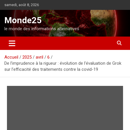
A
samedi, août 8, 2026
l
l
Monde25
e
r
le monde des informations alternatives
a
u
c
o
Accueil
2025
avril
6
n
De l’imprudence à la rigueur : évolution de l’évaluation de Grok
t
sur l’efficacité des traitements contre la covid-19
e
n
u