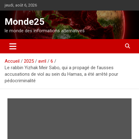
A
jeudi, août 6, 2026
l
l
Monde25
e
r
le monde des informations alternatives
a
u
c
o
Accueil
2025
avril
6
n
Le rabbin Yizhak Meir Sabo, qui a propagé de fausses
t
accusations de viol au sein du Hamas, a été arrêté pour
e
pédocriminalité
n
u