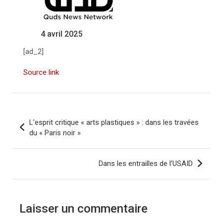
4 avril 2025
[ad_2]
Source link
N
L’esprit critique « arts plastiques » : dans les travées
a
du « Paris noir »
v
i
Dans les entrailles de l’USAID
g
a
Laisser un commentaire
t