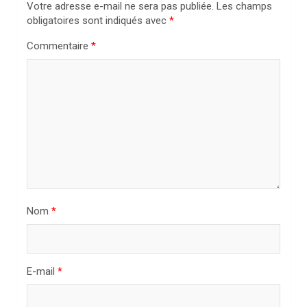
i
Votre adresse e-mail ne sera pas publiée.
Les champs
obligatoires sont indiqués avec
*
o
n
Commentaire
*
d
e
l
’
a
r
t
Nom
*
i
c
l
E-mail
*
e