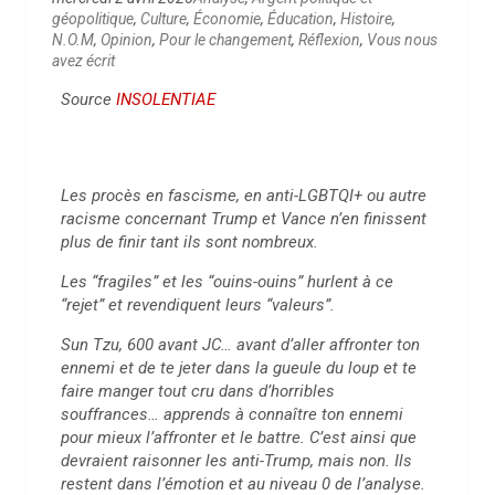
géopolitique
,
Culture
,
Économie
,
Éducation
,
Histoire
,
N.O.M
,
Opinion
,
Pour le changement
,
Réflexion
,
Vous nous
avez écrit
Source
INSOLENTIAE
Les procès en fascisme, en anti-LGBTQI+ ou autre
racisme concernant Trump et Vance n’en finissent
plus de finir tant ils sont nombreux.
Les “fragiles” et les “ouins-ouins” hurlent à ce
“rejet” et revendiquent leurs “valeurs”.
Sun Tzu, 600 avant JC… avant d’aller affronter ton
ennemi et de te jeter dans la gueule du loup et te
faire manger tout cru dans d’horribles
souffrances… apprends à connaître ton ennemi
pour mieux l’affronter et le battre. C’est ainsi que
devraient raisonner les anti-Trump, mais non. Ils
restent dans l’émotion et au niveau 0 de l’analyse.