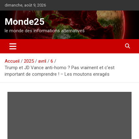
A
dimanche, août 9, 2026
l
l
Monde25
e
r
le monde des informations alternatives
a
u
c
o
Accueil
2025
avril
6
n
Trump et JD Vance anti-homo ? Pas vraiment et c’est
t
important de comprendre ! – Les moutons enragés
e
n
u