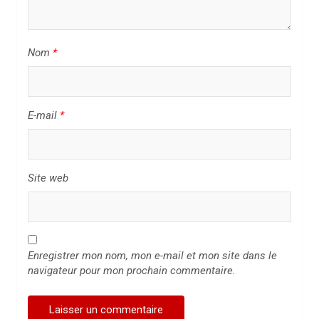
r
t
i
Nom
*
c
l
E-mail
*
e
Site web
Enregistrer mon nom, mon e-mail et mon site dans le
navigateur pour mon prochain commentaire.