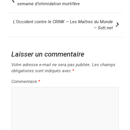
a
semaine d’intimidation mortifère
v
i
L’Occident contre le CRINK — Les Maîtres du Monde
— Sott.net
g
a
t
Laisser un commentaire
i
Votre adresse e-mail ne sera pas publiée.
Les champs
o
obligatoires sont indiqués avec
*
n
Commentaire
*
d
e
l
’
a