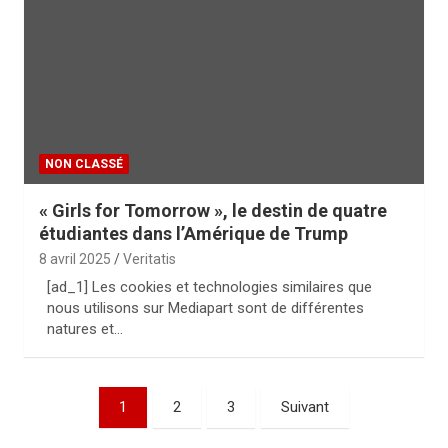
NON CLASSÉ
« Girls for Tomorrow », le destin de quatre
étudiantes dans l’Amérique de Trump
8 avril 2025
Veritatis
[ad_1] Les cookies et technologies similaires que
nous utilisons sur Mediapart sont de différentes
natures et…
P
1
2
3
Suivant
a