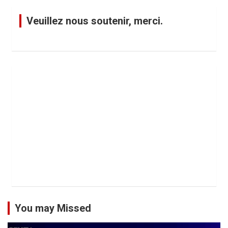
g
Veuillez nous soutenir, merci.
i
n
a
t
i
o
n
d
e
s
p
u
You may Missed
b