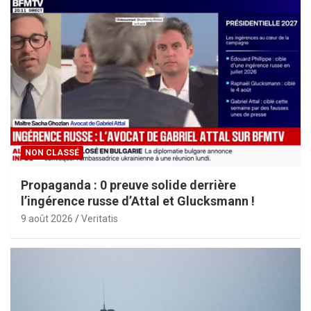
l
i
c
a
t
i
o
NON CLASSÉ
n
Propaganda : 0 preuve solide derrière
s
l’ingérence russe d’Attal et Glucksmann !
9 août 2026
Veritatis