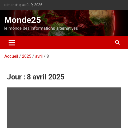
A
dimanche, août 9, 2026
l
l
Monde25
e
r
le monde des informations alternatives
a
u
c
o
Accueil
2025
avril
8
n
t
e
n
Jour :
8 avril 2025
u