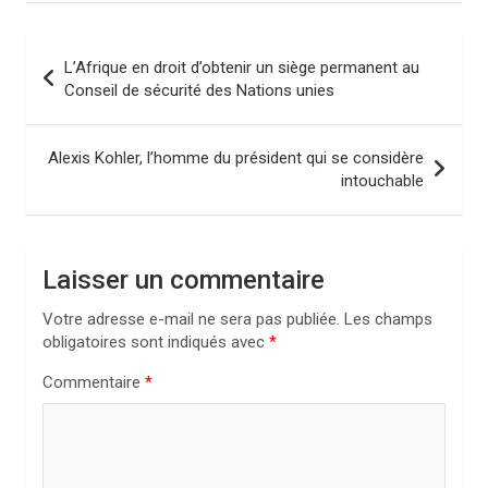
N
L’Afrique en droit d’obtenir un siège permanent au
a
Conseil de sécurité des Nations unies
v
i
Alexis Kohler, l’homme du président qui se considère
intouchable
g
a
t
Laisser un commentaire
i
Votre adresse e-mail ne sera pas publiée.
Les champs
o
obligatoires sont indiqués avec
*
n
Commentaire
*
d
e
l