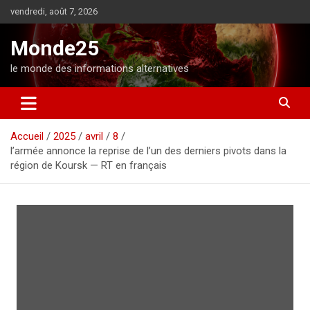
A
vendredi, août 7, 2026
l
l
Monde25
e
r
le monde des informations alternatives
a
u
c
o
Accueil
2025
avril
8
n
l’armée annonce la reprise de l’un des derniers pivots dans la
t
région de Koursk — RT en français
e
n
u