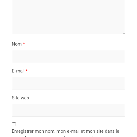
’
a
r
t
i
Nom
*
c
l
E-mail
*
e
Site web
Enregistrer mon nom, mon e-mail et mon site dans le