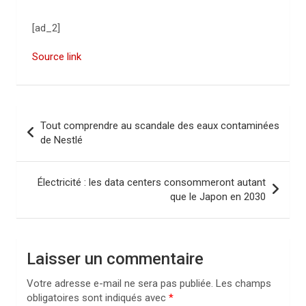
[ad_2]
Source link
N
Tout comprendre au scandale des eaux contaminées
a
de Nestlé
v
i
Électricité : les data centers consommeront autant
que le Japon en 2030
g
a
t
Laisser un commentaire
i
Votre adresse e-mail ne sera pas publiée.
Les champs
o
obligatoires sont indiqués avec
*