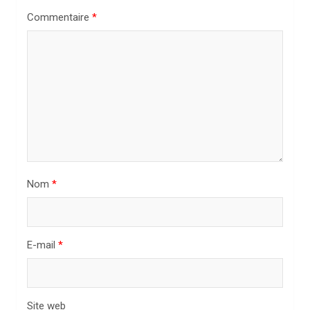
n
Commentaire
*
d
e
l
’
a
r
t
i
Nom
*
c
l
E-mail
*
e
Site web