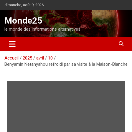
A
dimanche, août 9, 2026
l
l
Monde25
e
r
le monde des informations alternatives
a
u
c
o
Accueil
2025
avril
10
n
Benyamin Netanyahou refroidi par sa visite à la Maison-Blanche
t
e
n
u