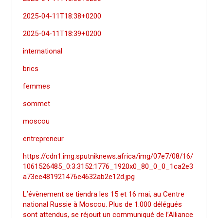
2025-04-11T18:38+0200
2025-04-11T18:39+0200
international
brics
femmes
sommet
moscou
entrepreneur
https://cdn1.img.sputniknews.africa/img/07e7/08/16/
1061526485_0:3:3152:1776_1920x0_80_0_0_1ca2e3
a73ee481921476e4632ab2e12d.jpg
L’évènement se tiendra les 15 et 16 mai, au Centre
national Russie à Moscou. Plus de 1.000 délégués
sont attendus, se réjouit un communiqué de l’Alliance