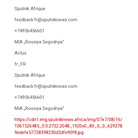
Sputnik Afrique
feedback.fr@sputniknews.com
+74956456601
MIA „Rossiya Segodnya“
Actus
fr_FR
Sputnik Afrique
feedback.fr@sputniknews.com
+74956456601
MIA „Rossiya Segodnya“
https://cdn1.img.sputniknews.africa/img/07e7/08/16/
1061526485_0:0:2732:2048_1920x0_80_0_0_629278
9edefe57728398230d2dfe90f8.jpg