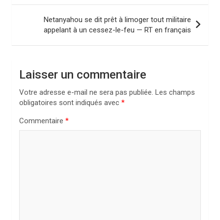
v
i
Netanyahou se dit prêt à limoger tout militaire
appelant à un cessez-le-feu — RT en français
g
a
t
Laisser un commentaire
i
Votre adresse e-mail ne sera pas publiée.
Les champs
o
obligatoires sont indiqués avec
*
n
Commentaire
*
d
e
l
’
a
r