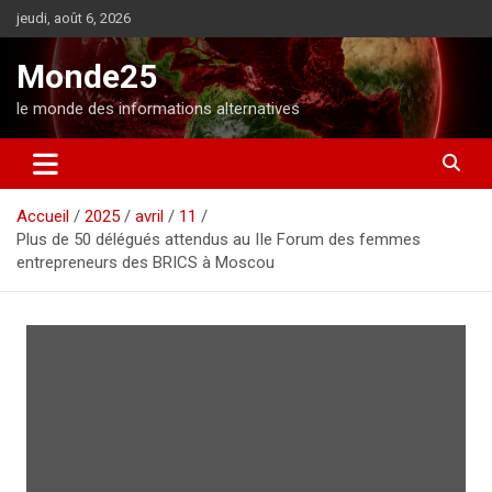
A
jeudi, août 6, 2026
l
l
Monde25
e
r
le monde des informations alternatives
a
u
c
o
Accueil
2025
avril
11
n
Plus de 50 délégués attendus au IIe Forum des femmes
t
entrepreneurs des BRICS à Moscou
e
n
u