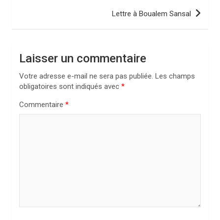
i
Lettre à Boualem Sansal
g
a
Laisser un commentaire
t
i
Votre adresse e-mail ne sera pas publiée.
Les champs
obligatoires sont indiqués avec
*
o
n
Commentaire
*
d
e
l
’
a
r
t