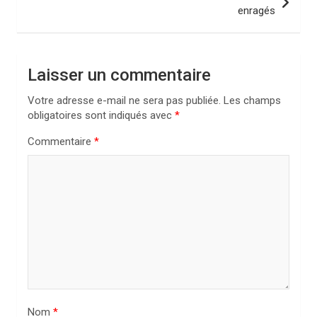
enragés
g
a
t
Laisser un commentaire
i
Votre adresse e-mail ne sera pas publiée.
Les champs
o
obligatoires sont indiqués avec
*
n
Commentaire
*
d
e
l
’
a
r
t
i
Nom
*