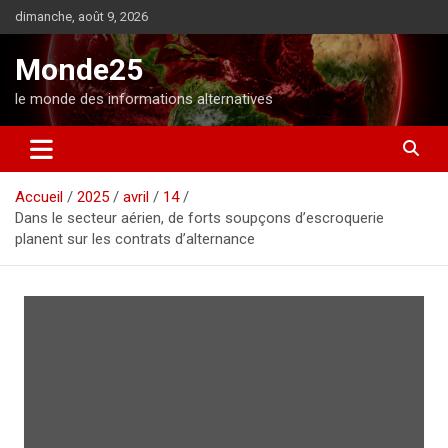
A
dimanche, août 9, 2026
l
l
Monde25
e
r
le monde des informations alternatives
a
u
c
o
Accueil
2025
avril
14
n
Dans le secteur aérien, de forts soupçons d’escroquerie
t
planent sur les contrats d’alternance
e
n
u