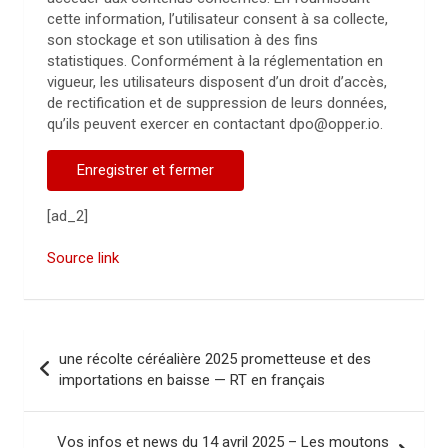
cette information, l’utilisateur consent à sa collecte,
son stockage et son utilisation à des fins
statistiques. Conformément à la réglementation en
vigueur, les utilisateurs disposent d’un droit d’accès,
de rectification et de suppression de leurs données,
qu’ils peuvent exercer en contactant dpo@opper.io.
Enregistrer et fermer
[ad_2]
Source link
N
une récolte céréalière 2025 prometteuse et des
a
importations en baisse — RT en français
v
i
Vos infos et news du 14 avril 2025 – Les moutons