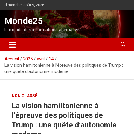
A
dimanche, août 9, 2026
l
l
Monde25
e
r
le monde des informations alternatives
a
u
c
o
Accueil
2025
avril
14
n
La vision hamiltonienne à l’épreuve des politiques de Trump :
t
une quête d’autonomie moderne.
e
n
u
NON CLASSÉ
La vision hamiltonienne à
l’épreuve des politiques de
Trump : une quête d’autonomie