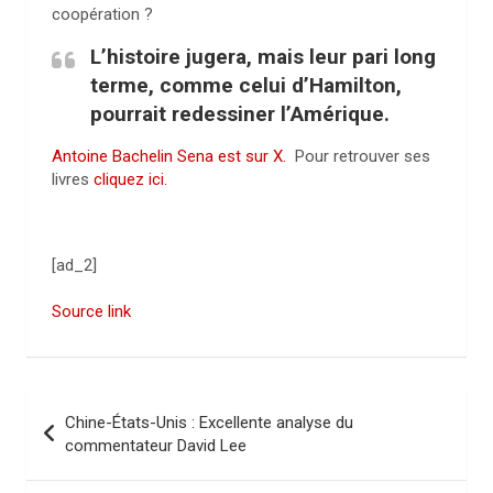
coopération ?
L’histoire jugera, mais leur pari long
terme, comme celui d’Hamilton,
pourrait redessiner l’Amérique.
Antoine Bachelin Sena est sur X.
Pour retrouver ses
livres
cliquez ici.
[ad_2]
Source link
N
Chine-États-Unis : Excellente analyse du
a
commentateur David Lee
v