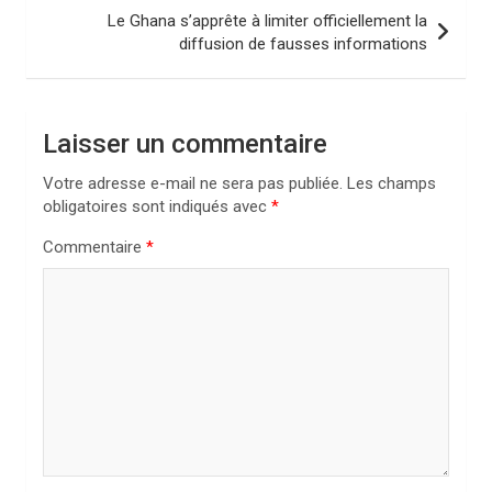
i
Le Ghana s’apprête à limiter officiellement la
diffusion de fausses informations
g
a
t
Laisser un commentaire
i
Votre adresse e-mail ne sera pas publiée.
Les champs
o
obligatoires sont indiqués avec
*
n
Commentaire
*
d
e
l
’
a
r
t