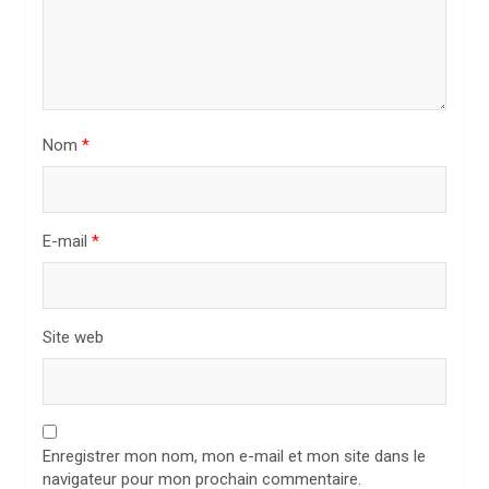
’
a
r
t
i
Nom
*
c
l
E-mail
*
e
Site web
Enregistrer mon nom, mon e-mail et mon site dans le
navigateur pour mon prochain commentaire.