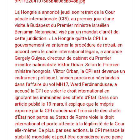
9f91f22041076a6b4a0d5bb48b.jpg
La Hongrie a annoncé jeudi son retrait de la Cour
pénale internationale (CPI), au premier jour d’une
visite à Budapest du Premier ministre israélien
Benjamin Netanyahu, visé par un mandat d’arrêt de
cette juridiction. « La Hongrie quitte la CPI. Le
gouvernement va entamer la procédure de retrait, en
accord avec le cadre international légal », a annoncé
Gergely Gulyas, directeur de cabinet du Premier
ministre nationaliste Viktor Orban. Selon le Premier
ministre hongrois, Viktor Orban, la CPI est devenue un
instrument politique.L’ancien procureur néerlandais
dans l’affaire du vol MH17, Ward Ferdinandusse, a
accusé la CPI de violer le droit international en
ignorant les immunités des chefs d’État. Dans son
article publié le 19 mars, il explique que le mépris
exprimé par la CPI concernant l’immunité des chefs
d’État non partis au Statut de Rome viole le droit
international et porte atteinte à la légitimité de la Cour
elle-même. De plus, par ses actions, la CPI menace la
stabilité mondiale et peut être considérée avec peine