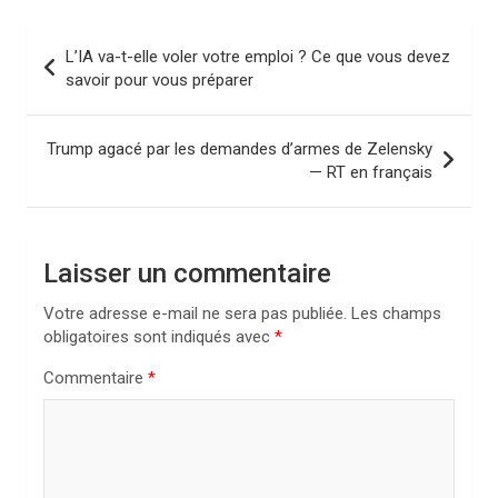
N
L’IA va-t-elle voler votre emploi ? Ce que vous devez
a
savoir pour vous préparer
v
i
Trump agacé par les demandes d’armes de Zelensky
— RT en français
g
a
t
Laisser un commentaire
i
Votre adresse e-mail ne sera pas publiée.
Les champs
o
obligatoires sont indiqués avec
*
n
Commentaire
*
d
e
l