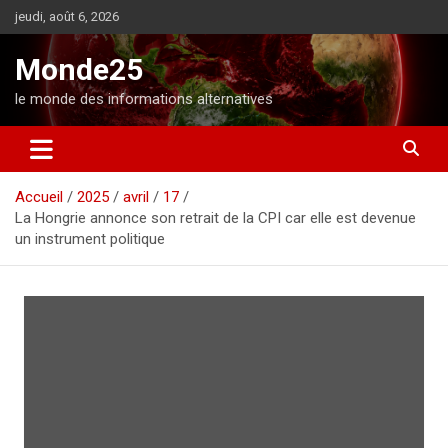
A
jeudi, août 6, 2026
l
l
Monde25
e
r
le monde des informations alternatives
a
u
c
o
Accueil
2025
avril
17
n
La Hongrie annonce son retrait de la CPI car elle est devenue
t
un instrument politique
e
n
u