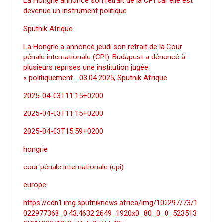
La Hongrie annonce son retrait de la CPI car elle est
devenue un instrument politique
Sputnik Afrique
La Hongrie a annoncé jeudi son retrait de la Cour
pénale internationale (CPI). Budapest a dénoncé à
plusieurs reprises une institution jugée
« politiquement… 03.04.2025, Sputnik Afrique
2025-04-03T11:15+0200
2025-04-03T11:15+0200
2025-04-03T15:59+0200
hongrie
cour pénale internationale (cpi)
europe
https://cdn1.img.sputniknews.africa/img/102297/73/1
022977368_0:43:4632:2649_1920x0_80_0_0_523513