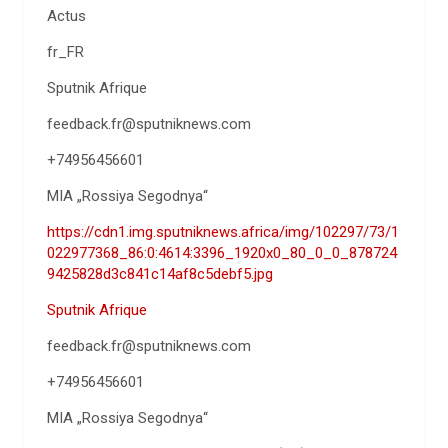
Actus
fr_FR
Sputnik Afrique
feedback.fr@sputniknews.com
+74956456601
MIA „Rossiya Segodnya“
https://cdn1.img.sputniknews.africa/img/102297/73/1
022977368_86:0:4614:3396_1920x0_80_0_0_878724
9425828d3c841c14af8c5debf5.jpg
Sputnik Afrique
feedback.fr@sputniknews.com
+74956456601
MIA „Rossiya Segodnya“