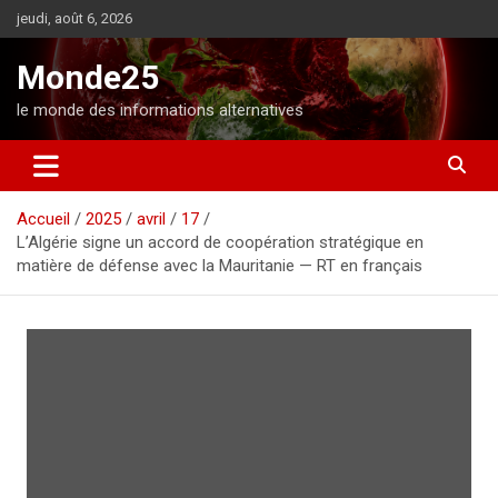
A
jeudi, août 6, 2026
l
l
Monde25
e
r
le monde des informations alternatives
a
u
c
o
Accueil
2025
avril
17
n
L’Algérie signe un accord de coopération stratégique en
t
matière de défense avec la Mauritanie — RT en français
e
n
u