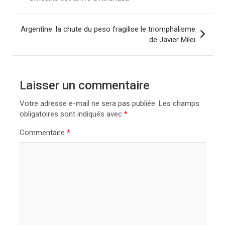
v
i
Argentine: la chute du peso fragilise le triomphalisme
de Javier Milei
g
a
t
Laisser un commentaire
i
Votre adresse e-mail ne sera pas publiée.
Les champs
o
obligatoires sont indiqués avec
*
n
Commentaire
*
d
e
l
’
a
r