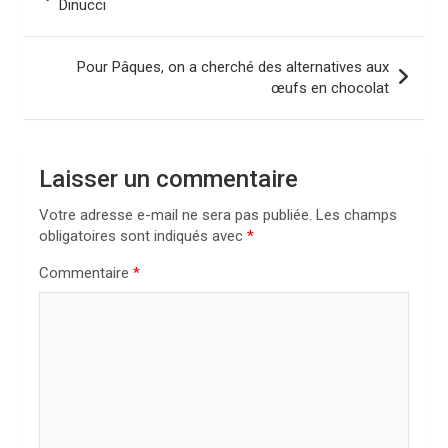
a
Dinucci
v
i
Pour Pâques, on a cherché des alternatives aux
œufs en chocolat
g
a
t
Laisser un commentaire
i
Votre adresse e-mail ne sera pas publiée.
Les champs
o
obligatoires sont indiqués avec
*
n
Commentaire
*
d
e
l
’
a