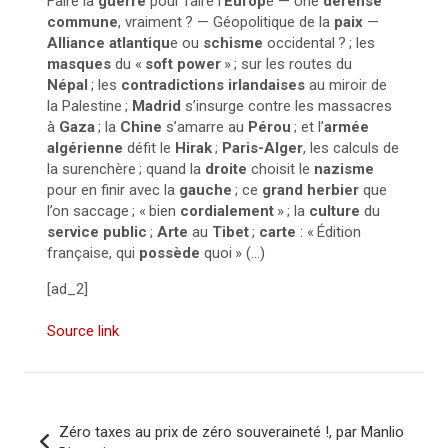
Faire la
guerre
pour faire l’
Europ
e — Une
défense
commune
, vraiment
? — Géopolitique de la
paix
—
Alliance atlantiqu
e ou
schisme
occidental
?
; les
masques
du «
soft power
»
; sur les routes du
Népal
; les
contradictions irlandaises
au miroir de
la Palestine
;
Madrid
s’insurge contre les massacres
à
Gaza
; la
Chine
s’amarre au
Pérou
; et l’
armée
algérienne
défit le
Hirak
;
Paris-Alger
, les calculs de
la surenchère
; quand la
droite
choisit le
nazisme
pour en finir avec la
gauche
; ce
grand herbier
que
l’on saccage
; «
bien
cordialement
»
; la
culture
du
service public
;
Arte
au
Tibet
;
carte
: «
Édition
française, qui
possède
quoi
» (…)
[ad_2]
Source link
N
Zéro taxes au prix de zéro souveraineté !, par Manlio