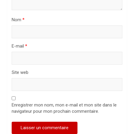
r
t
i
Nom
*
c
l
E-mail
*
e
Site web
Enregistrer mon nom, mon e-mail et mon site dans le
navigateur pour mon prochain commentaire.