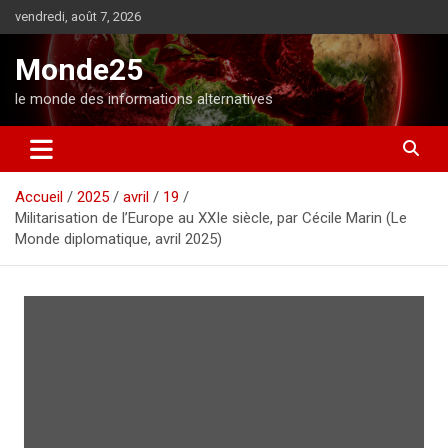
A
vendredi, août 7, 2026
l
l
Monde25
e
r
le monde des informations alternatives
a
u
c
o
Accueil
2025
avril
19
n
Militarisation de l’Europe au XXIe siècle, par Cécile Marin (Le
t
Monde diplomatique, avril 2025)
e
n
u