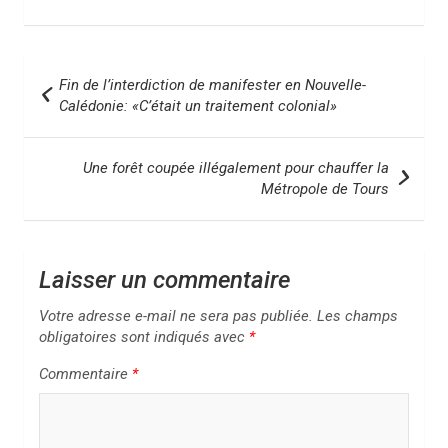
N
Fin de l’interdiction de manifester en Nouvelle-
a
Calédonie: «C’était un traitement colonial»
v
i
Une forêt coupée illégalement pour chauffer la
Métropole de Tours
g
a
t
Laisser un commentaire
i
Votre adresse e-mail ne sera pas publiée.
Les champs
o
obligatoires sont indiqués avec
*
n
Commentaire
*
d
e