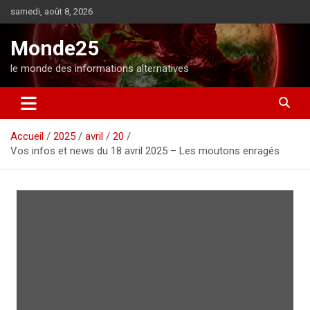
A
samedi, août 8, 2026
l
l
Monde25
e
r
le monde des informations alternatives
a
u
c
o
Accueil
2025
avril
20
n
Vos infos et news du 18 avril 2025 – Les moutons enragés
t
e
n
u