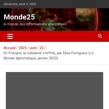
A
dimanche, août 9, 2026
l
l
Monde25
e
r
le monde des informations alternatives
a
u
c
o
Accueil
2025
avril
22
n
En Pologne, la solidarité s’effrite, par Élisa Perrigueur (Le
t
Monde diplomatique, janvier 2023)
e
n
u