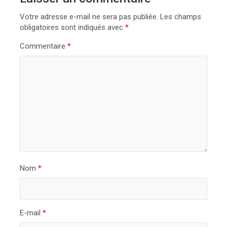
i
Votre adresse e-mail ne sera pas publiée.
Les champs
o
obligatoires sont indiqués avec
*
n
Commentaire
*
d
e
l
’
a
r
t
i
Nom
*
c
l
E-mail
*
e