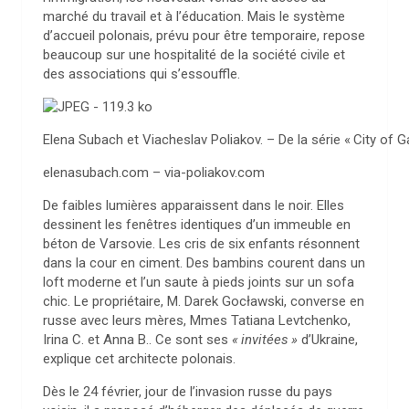
marché du travail et à l’éducation. Mais le système
d’accueil polonais, prévu pour être temporaire, repose
beaucoup sur une hospitalité de la société civile et
des associations qui s’essouffle.
Elena Subach et Viacheslav Poliakov. – De la série «
City of 
elenasubach.com – via-poliakov.com
D
e
faibles lumières apparaissent dans le noir. Elles
dessinent les fenêtres identiques d’un immeuble en
béton de Varsovie. Les cris de six enfants résonnent
dans la cour en ciment. Des bambins courent dans un
loft moderne et l’un saute à pieds joints sur un sofa
chic. Le propriétaire, M. Darek Gocławski, converse en
russe avec leurs mères, Mmes Tatiana Levtchenko,
Irina C. et Anna B.. Ce sont ses
«
invitées
»
d’Ukraine,
explique cet architecte polonais.
Dès le 24 février, jour de l’invasion russe du pays