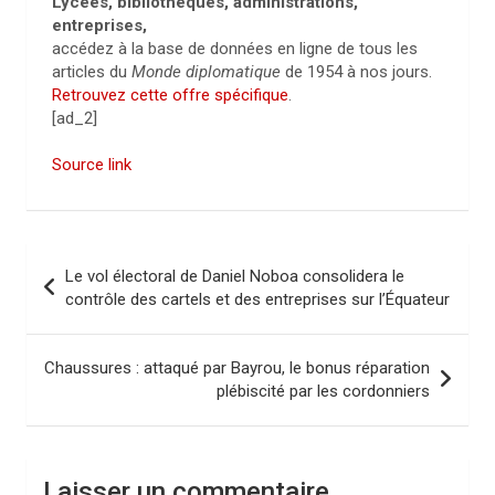
Lycées, bibliothèques, administrations,
entreprises,
accédez à la base de données en ligne de tous les
articles du
Monde diplomatique
de 1954 à nos jours.
Retrouvez cette offre spécifique
.
[ad_2]
Source link
N
Le vol électoral de Daniel Noboa consolidera le
a
contrôle des cartels et des entreprises sur l’Équateur
v
i
Chaussures : attaqué par Bayrou, le bonus réparation
plébiscité par les cordonniers
g
a
t
Laisser un commentaire