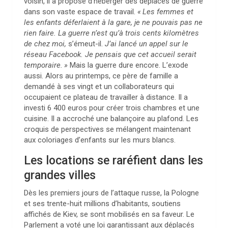
voisin, il a proposé d’héberger des déplacés de guerre
dans son vaste espace de travail.
«
Les femmes et
les enfants déferlaient à la gare, je ne pouvais pas ne
rien faire. La guerre n’est qu’à trois cents kilomètres
de chez moi,
s’émeut-il.
J’ai lancé un appel sur le
réseau Facebook. Je pensais que cet accueil serait
temporaire.
»
Mais la guerre dure encore. L’exode
aussi. Alors au printemps, ce père de famille a
demandé à ses vingt et un collaborateurs qui
occupaient ce plateau de travailler à distance. Il a
investi 6 400 euros pour créer trois chambres et une
cuisine. Il a accroché une balançoire au plafond. Les
croquis de perspectives se mélangent maintenant
aux coloriages d’enfants sur les murs blancs.
Les locations se raréfient dans les
grandes villes
Dès les premiers jours de l’attaque russe, la Pologne
et ses trente-huit millions d’habitants, soutiens
affichés de Kiev, se sont mobilisés en sa faveur. Le
Parlement a voté une loi garantissant aux déplacés