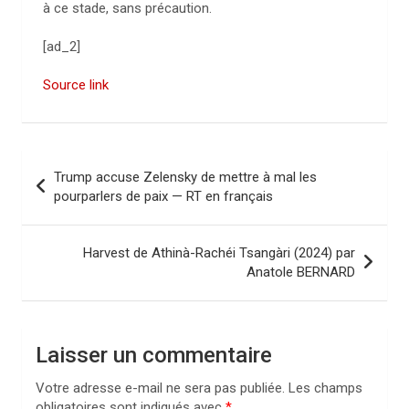
à ce stade, sans précaution.
[ad_2]
Source link
N
Trump accuse Zelensky de mettre à mal les
a
pourparlers de paix — RT en français
v
i
Harvest de Athinà-Rachéi Tsangàri (2024) par
Anatole BERNARD
g
a
t
Laisser un commentaire
i
Votre adresse e-mail ne sera pas publiée.
Les champs
o
obligatoires sont indiqués avec
*