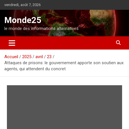
A
vendredi, août 7, 2026
l
l
Monde25
e
r
le monde des informations alternatives
a
u
c
o
Accueil
2025
avril
23
n
Attaques de prisons: le gouvernement apporte son soutien aux
t
agents, qui attendent du concret
e
n
u