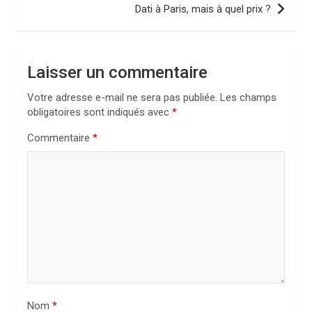
v
Dati à Paris, mais à quel prix ?
i
g
a
Laisser un commentaire
t
Votre adresse e-mail ne sera pas publiée.
Les champs
i
obligatoires sont indiqués avec
*
o
Commentaire
*
n
d
e
l
’
a
r
Nom
*