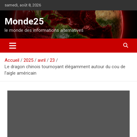
A
samedi, août 8, 2026
l
l
Monde25
e
r
le monde des informations alternatives
a
u
c
o
Accueil
2025
avril
23
n
Le dragon chinois tournoyant élégamment autour du cou de
t
l’aigle américain
e
n
u