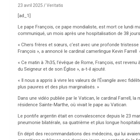
23 avril 2025
Veritatis
[ad_1]
Le pape François, ce pape mondialiste, est mort ce lundi ma
communiqué, un mois après une hospitalisation de 38 jours
« Chers frères et sœurs, c’est avec une profonde tristesse
François », a annoncé le cardinal camerlingue Kevin Farrel
« Ce matin à 7h35, l’évêque de Rome, François, est revenu 
du Seigneur et de son Église », a-t-il ajouté.
« Il nous a appris à vivre les valeurs de l’Évangile avec fidél
plus pauvres et des plus marginalisés. »
Dans une vidéo publiée par le Vatican, le cardinal Farrell, la
résidence Sainte-Marthe, où vivait le pape au Vatican.
Le pontife argentin était en convalescence depuis le 23 mar
pneumonie bilatérale, sa quatrième et plus longue hospitalis
En dépit des recommandations des médecins, qui lui avaient c