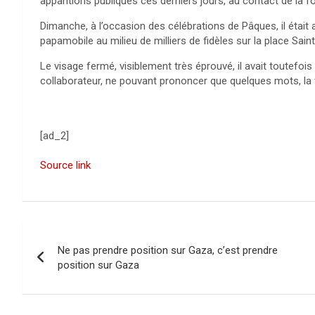
apparitions publiques ces derniers jours, au contact de la fo
Dimanche, à l’occasion des célébrations de Pâques, il était a
papamobile au milieu de milliers de fidèles sur la place Saint
Le visage fermé, visiblement très éprouvé, il avait toutefois
collaborateur, ne pouvant prononcer que quelques mots, la 
[ad_2]
Source link
N
Ne pas prendre position sur Gaza, c’est prendre
a
position sur Gaza
v