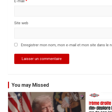
a
E-mail
*
r
t
Site web
i
c
Enregistrer mon nom, mon e-mail et mon site dans le 
l
e
You may Missed