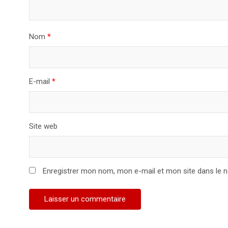
d
e
Nom
*
l
’
a
E-mail
*
r
t
Site web
i
c
Enregistrer mon nom, mon e-mail et mon site dans le 
l
e