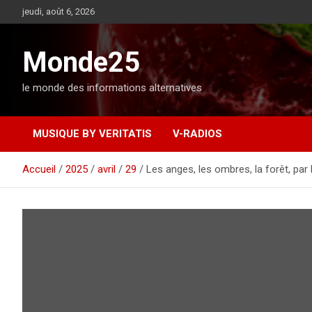
A
jeudi, août 6, 2026
l
l
e
Monde25
r
a
le monde des informations alternatives
u
c
o
MUSIQUE BY VERITATIS
V-RADIOS
n
t
e
Accueil
2025
avril
29
Les anges, les ombres, la forêt, pa
n
u