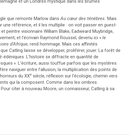
’Allemagne et un Londres mystique dans les brumes
ungle que remonte Marlow dans
Au cœur des ténèbres.
Mais
 une référence, et il les multiplie : on voit passer en
guest-
e et peintre visionnaire William Blake, Eadweard Muybridge,
ment, et l’écrivain Raymond Roussel, devenu ici
«
le
ions d’Afrique,
rend hommage. Mais ces affinités
e Catling laisse se développer, proliférer, jouer. La forêt de
déniques. L’histoire se diffracte en quantité de
esques
». L’écriture, aussi touffue parfois que les mystères
éfère naviguer entre l’allusion, la multiplication des points de
e
s horreurs du
XX
siècle, réflexion sur l’écologie, chemin vers
léments qui la composent. Comme dans les ombres
. Pour citer à nouveau Moore, un connaisseur, Catling à sa