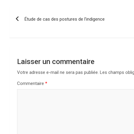
N
Étude de cas des postures de l’indigence
a
v
i
g
Laisser un commentaire
a
Votre adresse e-mail ne sera pas publiée.
Les champs oblig
Commentaire
*
t
i
o
n