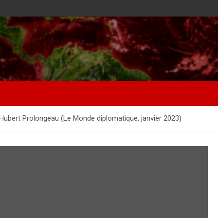
r Hubert Prolongeau (Le Monde diplomatique, janvier 2023)