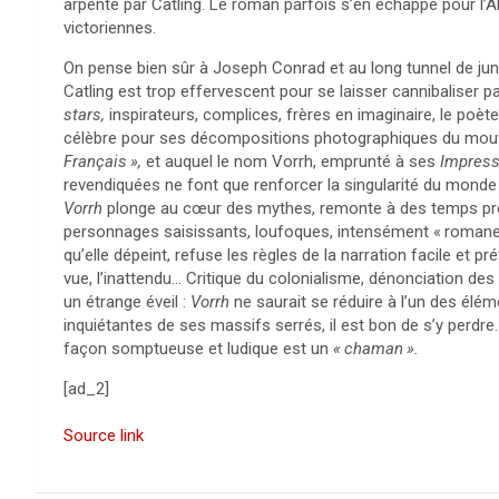
arpenté par Catling. Le roman parfois s’en échappe pour l
victoriennes.
On pense bien sûr à Joseph Conrad et au long tunnel de j
Catling est trop effervescent pour se laisser cannibaliser par
stars,
inspirateurs, complices, frères en imaginaire, le poèt
célèbre pour ses décompositions photographiques du mouve
Français
»,
et auquel le nom Vorrh, emprunté à ses
Impress
revendiquées ne font que renforcer la singularité du monde qu
Vorrh
plonge au cœur des mythes, remonte à des temps pré-é
personnages saisissants, loufoques, intensément «
roman
qu’elle dépeint, refuse les règles de la narration facile et pr
vue, l’inattendu… Critique du colonialisme, dénonciation de
un étrange éveil :
Vorrh
ne saurait se réduire à l’un des é
inquiétantes de ses massifs serrés, il est bon de s’y perdre
façon somptueuse et ludique est un
«
chaman
».
[ad_2]
Source link