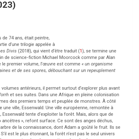
023)
de 74 ans, était peintre,
rtie d’une trilogie appelée à
es Divis
(2018), qui vient d’être traduit
(
1
)
, se termine une
ain de science-fiction Michael Moorcock comme par Alan
e le premier volume, l’œuvre est comme
«
un organisme
graines et de ses spores, débouchant sur un repeuplement
volumes antérieurs, il permet surtout d’explorer plus avant
orrh
et ses suites. Dans une Afrique en pleine colonisation
ommes des premiers temps et peuplée de monstres. À côté
ve une ville, Essenwald. Une ville européenne, remontée à
Essenwald tente d’exploiter la forêt. Mais, alors que de
«
ancêtres
», refont surface. Ce sont des anges déchus,
l’arbre de la connaissance, dont Adam a goûté le fruit. Ils se
l est le plus étonnant, la forêt n’est pas le seul univers