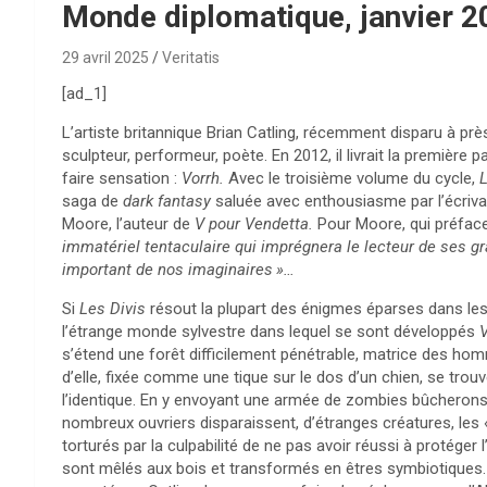
Monde diplomatique, janvier 2
29 avril 2025
Veritatis
[ad_1]
L’
artiste
britannique Brian Catling, récemment disparu à près 
sculpteur, performeur, poète. En 2012, il livrait la première pa
faire sensation :
Vorrh.
Avec le troisième volume du cycle,
L
saga de
dark fantasy
saluée avec enthousiasme par l’écriv
Moore, l’auteur de
V pour Vendetta.
Pour Moore, qui préfac
immatériel tentaculaire qui imprégnera le lecteur de ses 
important de nos imaginaires
»…
Si
Les Divis
résout la plupart des énigmes éparses dans les 
l’étrange monde sylvestre dans lequel se sont développés
V
s’étend une forêt difficilement pénétrable, matrice des h
d’elle, fixée comme une tique sur le dos d’un chien, se trou
l’identique. En y envoyant une armée de zombies bûcherons, 
nombreux ouvriers disparaissent, d’étranges créatures, les 
torturés par la culpabilité de ne pas avoir réussi à protéger 
sont mêlés aux bois et transformés en êtres symbiotiques. S’i