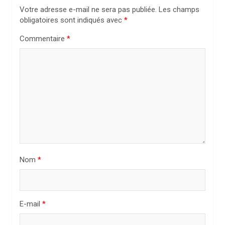
o
Votre adresse e-mail ne sera pas publiée.
Les champs
n
obligatoires sont indiqués avec
*
d
Commentaire
*
e
l
’
a
r
t
i
Nom
*
c
l
e
E-mail
*