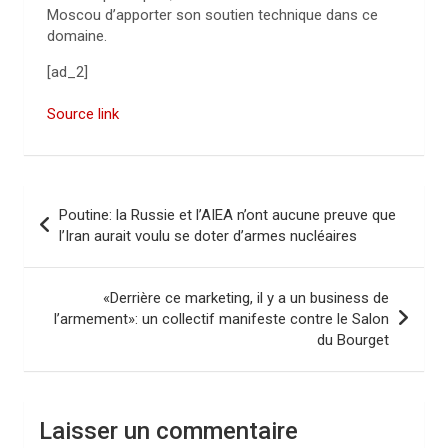
Moscou d’apporter son soutien technique dans ce
domaine.
[ad_2]
Source link
N
Poutine: la Russie et l’AIEA n’ont aucune preuve que
a
l’Iran aurait voulu se doter d’armes nucléaires
v
i
«Derrière ce marketing, il y a un business de
l’armement»: un collectif manifeste contre le Salon
g
du Bourget
a
t
i
Laisser un commentaire