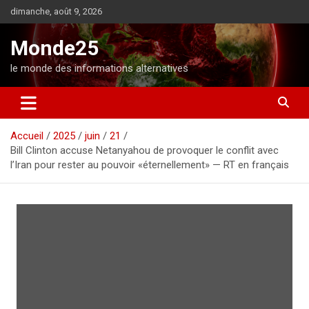
A
dimanche, août 9, 2026
l
l
Monde25
e
r
le monde des informations alternatives
a
u
c
o
Accueil
2025
juin
21
n
Bill Clinton accuse Netanyahou de provoquer le conflit avec
t
l’Iran pour rester au pouvoir «éternellement» — RT en français
e
n
u