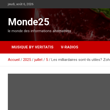
A
jeudi, août 6, 2026
l
l
e
Monde25
r
a
le monde des informations alternatives
u
c
o
MUSIQUE BY VERITATIS
V-RADIOS
n
t
e
Accueil
2025
juillet
5
Les milliardaires sont-ils utiles? Z
n
u