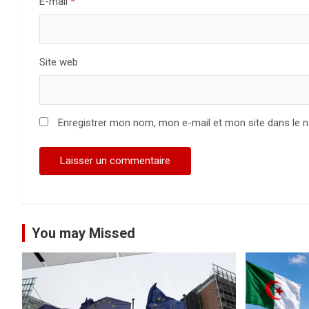
a
E-mail
*
r
t
Site web
i
c
Enregistrer mon nom, mon e-mail et mon site dans le 
l
e
You may Missed