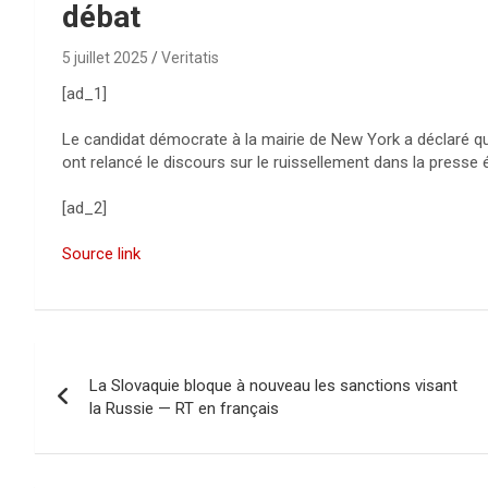
débat
5 juillet 2025
Veritatis
[ad_1]
Le candidat démocrate à la mairie de New York a déclaré qu’«
ont relancé le discours sur le ruissellement dans la presse
[ad_2]
Source link
N
La Slovaquie bloque à nouveau les sanctions visant
a
la Russie — RT en français
v