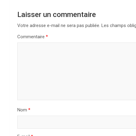
i
g
Laisser un commentaire
a
Votre adresse e-mail ne sera pas publiée.
Les champs oblig
Commentaire
*
t
i
o
n
d
e
Nom
*
l
’