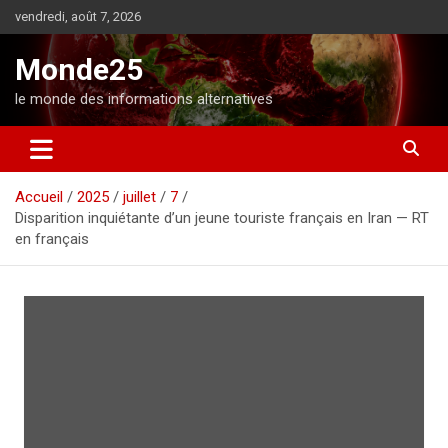
A
vendredi, août 7, 2026
l
l
Monde25
e
r
le monde des informations alternatives
a
u
c
o
Accueil
2025
juillet
7
n
Disparition inquiétante d’un jeune touriste français en Iran — RT
t
en français
e
n
u