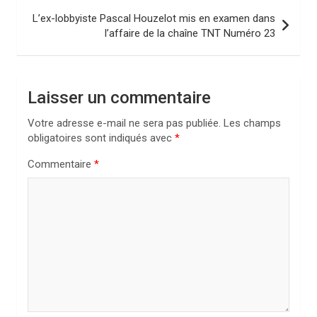
i
L’ex-lobbyiste Pascal Houzelot mis en examen dans
l’affaire de la chaîne TNT Numéro 23
g
a
t
Laisser un commentaire
i
Votre adresse e-mail ne sera pas publiée.
Les champs
o
obligatoires sont indiqués avec
*
n
Commentaire
*
d
e
l
’
a
r
t