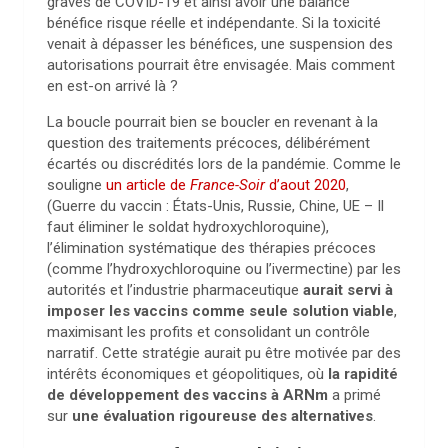
graves de COVID-19 et ainsi avoir une balance
bénéfice risque réelle et indépendante. Si la toxicité
venait à dépasser les bénéfices, une suspension des
autorisations pourrait être envisagée. Mais comment
en est-on arrivé là ?
La boucle pourrait bien se boucler en revenant à la
question des traitements précoces, délibérément
écartés ou discrédités lors de la pandémie. Comme le
souligne
un article de
France-Soir
d’aout 2020
,
(Guerre du vaccin : États-Unis, Russie, Chine, UE – Il
faut éliminer le soldat hydroxychloroquine),
l’élimination systématique des thérapies précoces
(comme l’hydroxychloroquine ou l’ivermectine) par les
autorités et l’industrie pharmaceutique
aurait servi à
imposer les vaccins comme seule solution viable
,
maximisant les profits et consolidant un contrôle
narratif. Cette stratégie aurait pu être motivée par des
intérêts économiques et géopolitiques, où
la rapidité
de développement des vaccins à ARNm
a primé
sur
une évaluation rigoureuse des alternatives
.