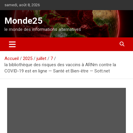
A
samedi, août 8, 2026
l
l
Monde25
e
r
le monde des informations alternatives
a
u
c
o
Accueil
2025
juillet
7
n
la bibliothèque des risques des vaccins à ARNm contre la
t
COVID-19 est en ligne — Santé et Bien-être — Sott.net
e
n
u