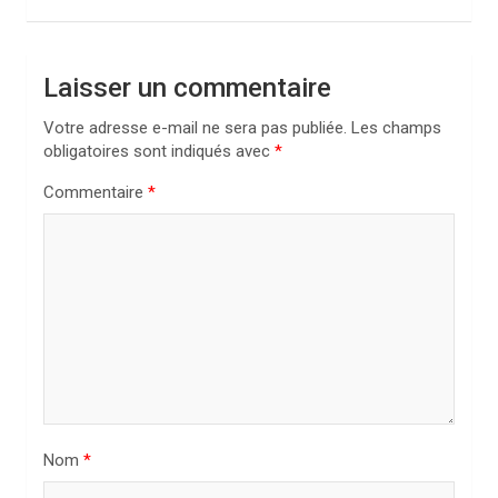
g
a
Laisser un commentaire
t
i
Votre adresse e-mail ne sera pas publiée.
Les champs
obligatoires sont indiqués avec
*
o
n
Commentaire
*
d
e
l
’
a
r
t
Nom
*
i