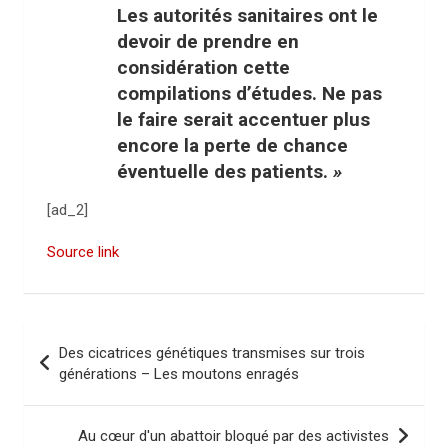
Les autorités sanitaires ont le
devoir de prendre en
considération cette
compilations d’études. Ne pas
le faire serait accentuer plus
encore la perte de chance
éventuelle des patients.
»
[ad_2]
Source link
N
Des cicatrices génétiques transmises sur trois
a
générations – Les moutons enragés
v
i
Au cœur d'un abattoir bloqué par des activistes