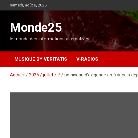
A
samedi, août 8, 2026
l
l
e
Monde25
r
a
le monde des informations alternatives
u
c
o
MUSIQUE BY VERITATIS
V-RADIOS
n
t
e
Accueil
2025
juillet
7
un niveau d’exigence en français dép
n
u