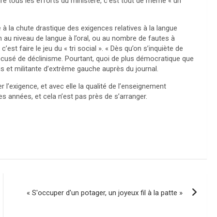
ré tous les efforts du ministère, c’est tout de même « un
 à la chute drastique des exigences relatives à la langue
on au niveau de langue à l’oral, ou au nombre de fautes à
c’est faire le jeu du « tri social ». « Dès qu’on s’inquiète de
t accusé de déclinisme. Pourtant, quoi de plus démocratique que
is et militante d’extrême gauche auprès du journal.
r l’exigence, et avec elle la qualité de l’enseignement
es années, et cela n’est pas près de s’arranger.
« S'occuper d'un potager, un joyeux fil à la patte »