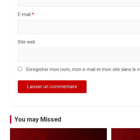
’
a
E-mail
*
r
t
Site web
i
c
Enregistrer mon nom, mon e-mail et mon site dans le 
l
e
You may Missed