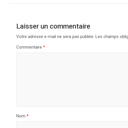
v
i
g
Laisser un commentaire
a
Votre adresse e-mail ne sera pas publiée.
Les champs oblig
Commentaire
*
t
i
o
n
d
e
Nom
*
l