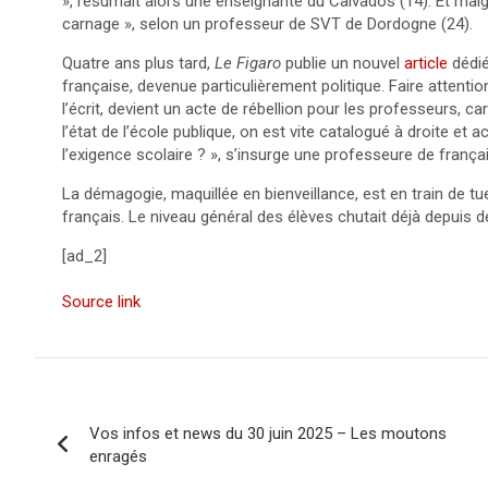
», résumait alors une enseignante du Calvados (14). Et malg
carnage », selon un professeur de SVT de Dordogne (24).
Quatre ans plus tard,
Le Figaro
publie un nouvel
article
dédié
française, devenue particulièrement politique. Faire attenti
l’écrit, devient un acte de rébellion pour les professeurs, car 
l’état de l’école publique, on est vite catalogué à droite e
l’exigence scolaire ? », s’insurge une professeure de frança
La démagogie, maquillée en bienveillance, est en train de tue
français. Le niveau général des élèves chutait déjà depuis d
[ad_2]
Source link
N
Vos infos et news du 30 juin 2025 – Les moutons
a
enragés