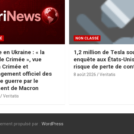
É
NON CLASSÉ
 en Ukraine : « la
1,2 million de Tesla so
 de Crimée », vue
enquête aux États-Uni
a Crimée et
risque de perte de con
agement officiel des
8 août 2026
Veritatis
e guerre par le
ent de Macron
Veritatis
rement propulsé par :
WordPress