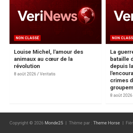
NON CLASSÉ
NON CLASS
Louise Michel, l'amour des
La guerre
animaux au cœur de la
bataille
révolution
depuis l
l'encour
8 août 2026
Veritatis
crimes d
groupem
8 août 2026
Copyright © 2026
Monde25
Thème par :
Theme Horse
Fiè