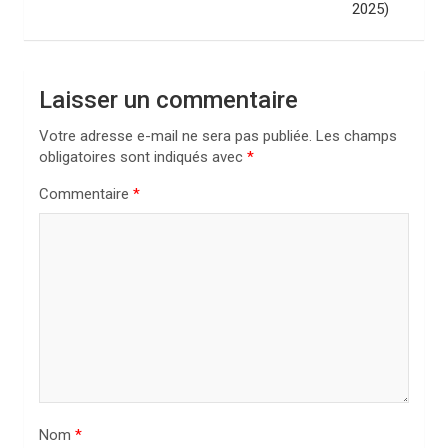
2025)
a
t
i
Laisser un commentaire
o
Votre adresse e-mail ne sera pas publiée.
Les champs
n
obligatoires sont indiqués avec
*
d
Commentaire
*
e
l
’
a
r
t
i
Nom
*
c