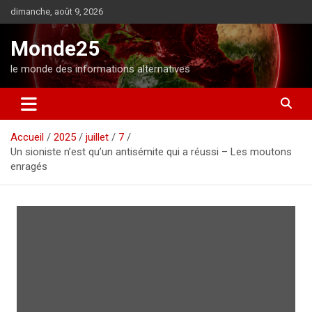
A
dimanche, août 9, 2026
l
l
Monde25
e
r
le monde des informations alternatives
a
u
c
o
Accueil
2025
juillet
7
n
Un sioniste n’est qu’un antisémite qui a réussi – Les moutons
t
enragés
e
n
u