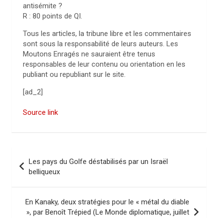
antisémite ?
R : 80 points de QI.
Tous les articles, la tribune libre et les commentaires
sont sous la responsabilité de leurs auteurs. Les
Moutons Enragés ne sauraient être tenus
responsables de leur contenu ou orientation en les
publiant ou republiant sur le site.
[ad_2]
Source link
N
Les pays du Golfe déstabilisés par un Israël
a
belliqueux
v
i
En Kanaky, deux stratégies pour le « métal du diable
», par Benoît Trépied (Le Monde diplomatique, juillet
g