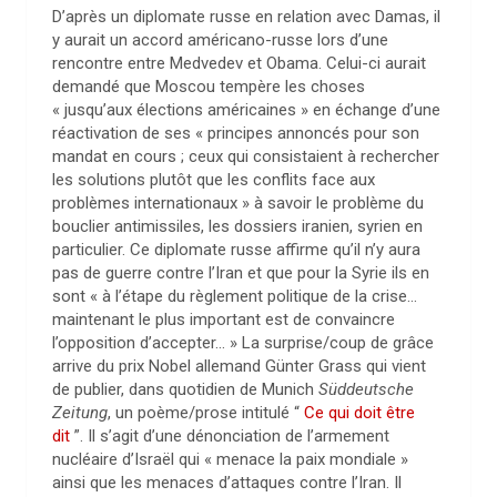
D’après un diplomate russe en relation avec Damas, il
y aurait un accord américano-russe lors d’une
rencontre entre Medvedev et Obama. Celui-ci aurait
demandé que Moscou tempère les choses
« jusqu’aux élections américaines » en échange d’une
réactivation de ses « principes annoncés pour son
mandat en cours ; ceux qui consistaient à rechercher
les solutions plutôt que les conflits face aux
problèmes internationaux » à savoir le problème du
bouclier antimissiles, les dossiers iranien, syrien en
particulier. Ce diplomate russe affirme qu’il n’y aura
pas de guerre contre l’Iran et que pour la Syrie ils en
sont « à l’étape du règlement politique de la crise…
maintenant le plus important est de convaincre
l’opposition d’accepter… » La surprise/coup de grâce
arrive du prix Nobel allemand Günter Grass qui vient
de publier, dans quotidien de Munich
Süddeutsche
Zeitung
, un poème/prose intitulé “
Ce qui doit être
dit
”. Il s’agit d’une dénonciation de l’armement
nucléaire d’Israël qui « menace la paix mondiale »
ainsi que les menaces d’attaques contre l’Iran. Il