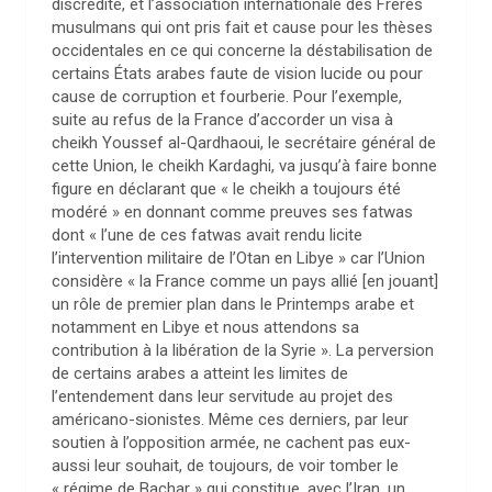
discrédité, et l’association internationale des Frères
musulmans qui ont pris fait et cause pour les thèses
occidentales en ce qui concerne la déstabilisation de
certains États arabes faute de vision lucide ou pour
cause de corruption et fourberie. Pour l’exemple,
suite au refus de la France d’accorder un visa à
cheikh Youssef al-Qardhaoui, le secrétaire général de
cette Union, le cheikh Kardaghi, va jusqu’à faire bonne
figure en déclarant que « le cheikh a toujours été
modéré » en donnant comme preuves ses fatwas
dont « l’une de ces fatwas avait rendu licite
l’intervention militaire de l’Otan en Libye » car l’Union
considère « la France comme un pays allié [en jouant]
un rôle de premier plan dans le Printemps arabe et
notamment en Libye et nous attendons sa
contribution à la libération de la Syrie ». La perversion
de certains arabes a atteint les limites de
l’entendement dans leur servitude au projet des
américano-sionistes. Même ces derniers, par leur
soutien à l’opposition armée, ne cachent pas eux-
aussi leur souhait, de toujours, de voir tomber le
« régime de Bachar » qui constitue, avec l’Iran, un