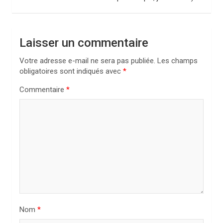
g
a
t
Laisser un commentaire
i
Votre adresse e-mail ne sera pas publiée.
Les champs
o
obligatoires sont indiqués avec
*
n
Commentaire
*
d
e
l
’
a
r
t
i
Nom
*