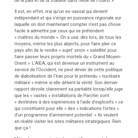
de la paix et de la stabilité dans l’Asie de l’Ouest ».
Il est, en effet, vrai qu’un ex-vassal qui devient
indépendant et qui s’érige en puissance régionale sur
laquelle on doit maintenant compter n’est pas chose
facile à admettre par ceux qui se prétendent
« maîtres du monde ». On a usé, dès lors, de tous les
moyens, même les plus abjects, pour faire plier ce
pays afin de le rendre « sujet’ sinon « satellite’ pour
faire passer leurs projets mortels du « Grand Moyen-
Orient ». L’AIEA, qui est devenue un instrument au
service de l’Occident, ne peut dévier de cette politique
de diabolisation de l’Iran pour le prétendu « nucléaire
militaire » même si elle détient la vérité. Son dernier
rapport dévoile clairement sa partialité lorsqu’elle juge
que les « vastes » installations de Parchin sont
« destinées à des expériences à l’aide d’explosifs » ce
qui constituent pour elle « des « indications fortes »
d’un programme d’armement potentiel. » Ils veulent
en réalité visiter les sites militaires stratégiques. Rien
que ça !