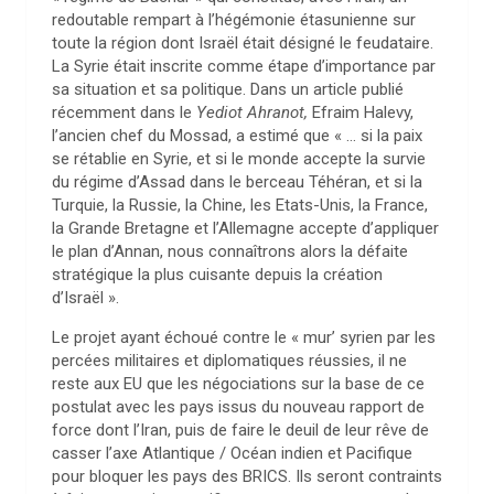
redoutable rempart à l’hégémonie étasunienne sur
toute la région dont Israël était désigné le feudataire.
La Syrie était inscrite comme étape d’importance par
sa situation et sa politique. Dans un article publié
récemment dans le
Yediot Ahranot,
Efraim Halevy,
l’ancien chef du Mossad, a estimé que « … si la paix
se rétablie en Syrie, et si le monde accepte la survie
du régime d’Assad dans le berceau Téhéran, et si la
Turquie, la Russie, la Chine, les Etats-Unis, la France,
la Grande Bretagne et l’Allemagne accepte d’appliquer
le plan d’Annan, nous connaîtrons alors la défaite
stratégique la plus cuisante depuis la création
d’Israël ».
Le projet ayant échoué contre le « mur’ syrien par les
percées militaires et diplomatiques réussies, il ne
reste aux EU que les négociations sur la base de ce
postulat avec les pays issus du nouveau rapport de
force dont l’Iran, puis de faire le deuil de leur rêve de
casser l’axe Atlantique / Océan indien et Pacifique
pour bloquer les pays des BRICS. Ils seront contraints