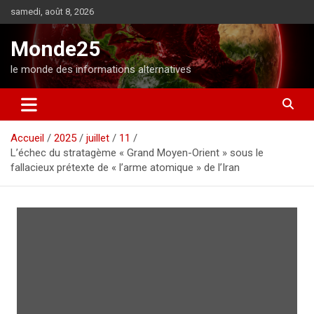
A
samedi, août 8, 2026
l
l
Monde25
e
r
le monde des informations alternatives
a
u
c
o
Accueil
2025
juillet
11
n
L’échec du stratagème « Grand Moyen-Orient » sous le
t
fallacieux prétexte de « l’arme atomique » de l’Iran
e
n
u