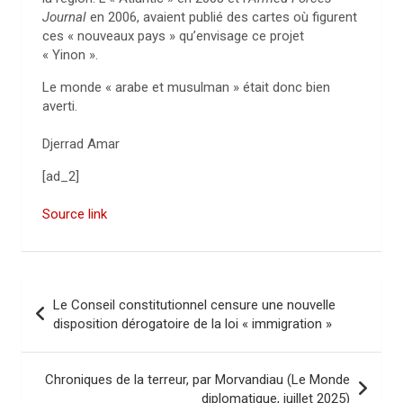
Journal
en 2006, avaient publié des cartes où figurent
ces « nouveaux pays » qu’envisage ce projet
« Yinon ».
Le monde « arabe et musulman » était donc bien
averti.
Djerrad Amar
[ad_2]
Source link
N
Le Conseil constitutionnel censure une nouvelle
a
disposition dérogatoire de la loi « immigration »
v
i
Chroniques de la terreur, par Morvandiau (Le Monde
diplomatique, juillet 2025)