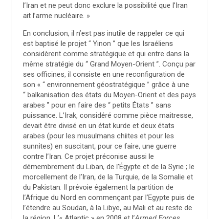
l’Iran et ne peut donc exclure la possibilité que l’Iran
ait l’arme nucléaire. »
En conclusion, il n’est pas inutile de rappeler ce qui
est baptisé le projet “ Yinon ” que les Israéliens
considèrent comme stratégique et qui entre dans la
même stratégie du “ Grand Moyen-Orient ”. Conçu par
ses officines, il consiste en une reconfiguration de
son « “ environnement géostratégique ” grâce à une
“ balkanisation des états du Moyen-Orient et des pays
arabes ” pour en faire des “ petits États ” sans
puissance. L’Irak, considéré comme pièce maitresse,
devait être divisé en un état kurde et deux états
arabes (pour les musulmans chiites et pour les
sunnites) en suscitant, pour ce faire, une guerre
contre l’Iran. Ce projet préconise aussi le
démembrement du Liban, de l’Égypte et de la Syrie ; le
morcellement de l’Iran, de la Turquie, de la Somalie et
du Pakistan. Il prévoie également la partition de
l’Afrique du Nord en commençant par l’Egypte puis de
l’étendre au Soudan, à la Libye, au Mali et au reste de
la région. L’« Atlantic » en 2008 et l’
Armed Forces