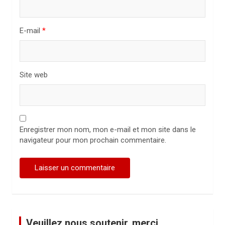
c
l
E-mail
*
e
Site web
Enregistrer mon nom, mon e-mail et mon site dans le
navigateur pour mon prochain commentaire.
Veuillez nous soutenir, merci.