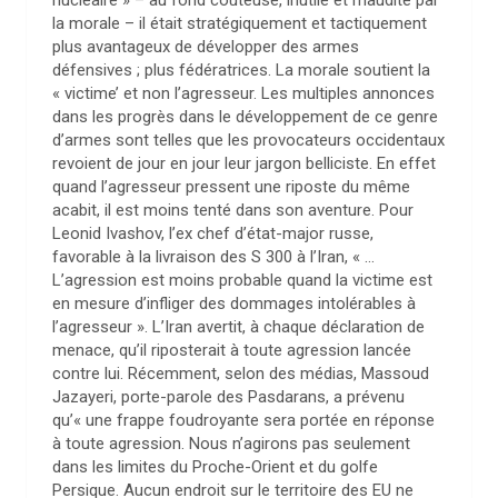
nucléaire » – au fond coûteuse, inutile et maudite par
la morale – il était stratégiquement et tactiquement
plus avantageux de développer des armes
défensives ; plus fédératrices. La morale soutient la
« victime’ et non l’agresseur. Les multiples annonces
dans les progrès dans le développement de ce genre
d’armes sont telles que les provocateurs occidentaux
revoient de jour en jour leur jargon belliciste. En effet
quand l’agresseur pressent une riposte du même
acabit, il est moins tenté dans son aventure. Pour
Leonid Ivashov, l’ex chef d’état-major russe,
favorable à la livraison des S 300 à l’Iran, « …
L’agression est moins probable quand la victime est
en mesure d’infliger des dommages intolérables à
l’agresseur ». L’Iran avertit, à chaque déclaration de
menace, qu’il riposterait à toute agression lancée
contre lui. Récemment, selon des médias, Massoud
Jazayeri, porte-parole des Pasdarans, a prévenu
qu’« une frappe foudroyante sera portée en réponse
à toute agression. Nous n’agirons pas seulement
dans les limites du Proche-Orient et du golfe
Persique. Aucun endroit sur le territoire des EU ne