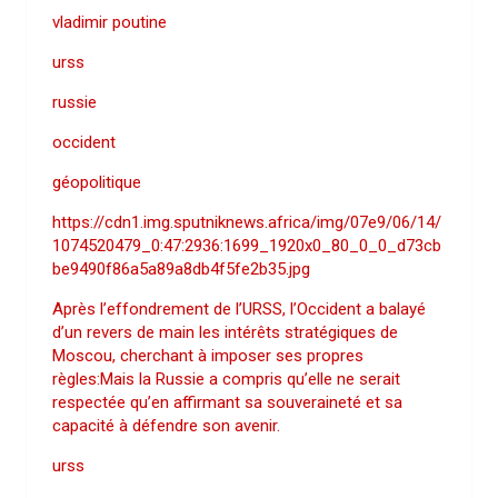
vladimir poutine
urss
russie
occident
géopolitique
https://cdn1.img.sputniknews.africa/img/07e9/06/14/
1074520479_0:47:2936:1699_1920x0_80_0_0_d73cb
be9490f86a5a89a8db4f5fe2b35.jpg
Après l’effondrement de l’URSS, l’Occident a balayé
d’un revers de main les intérêts stratégiques de
Moscou, cherchant à imposer ses propres
règles:Mais la Russie a compris qu’elle ne serait
respectée qu’en affirmant sa souveraineté et sa
capacité à défendre son avenir.
urss