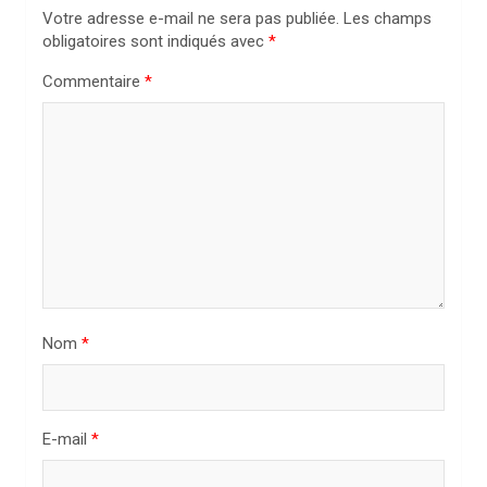
o
Votre adresse e-mail ne sera pas publiée.
Les champs
n
obligatoires sont indiqués avec
*
d
Commentaire
*
e
l
’
a
r
t
i
Nom
*
c
l
e
E-mail
*