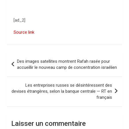
[ad_2]
Source link
N
Des images satellites montrent Rafah rasée pour
a
accueillir le nouveau camp de concentration israélien
v
i
Les entreprises russes se désintéressent des
devises étrangères, selon la banque centrale — RT en
g
français
a
t
i
Laisser un commentaire