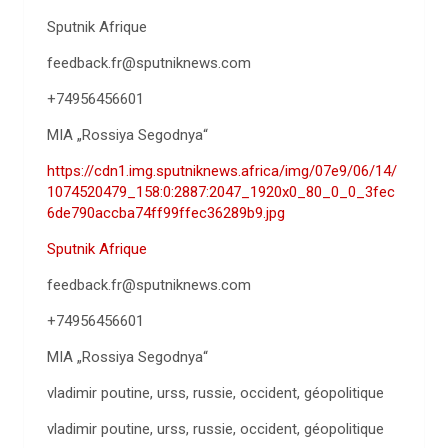
Sputnik Afrique
feedback.fr@sputniknews.com
+74956456601
MIA „Rossiya Segodnya“
https://cdn1.img.sputniknews.africa/img/07e9/06/14/
1074520479_158:0:2887:2047_1920x0_80_0_0_3fec
6de790accba74ff99ffec36289b9.jpg
Sputnik Afrique
feedback.fr@sputniknews.com
+74956456601
MIA „Rossiya Segodnya“
vladimir poutine, urss, russie, occident, géopolitique
vladimir poutine, urss, russie, occident, géopolitique