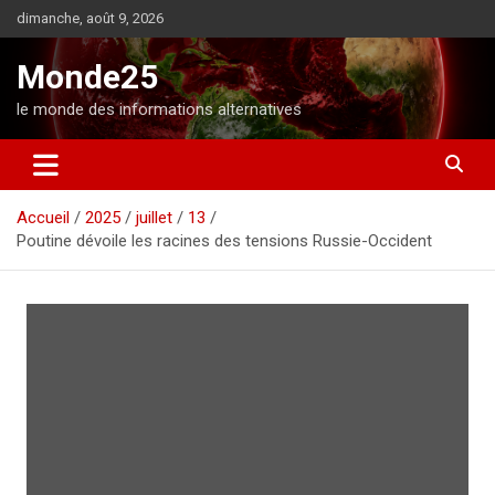
A
dimanche, août 9, 2026
l
l
Monde25
e
r
le monde des informations alternatives
a
u
c
o
Accueil
2025
juillet
13
n
Poutine dévoile les racines des tensions Russie-Occident
t
e
n
u