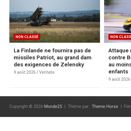
NON CLASSÉ
NON CLASS
La Finlande ne fournira pas de
Attaque 
missiles Patriot, au grand dam
contre B
des exigences de Zelensky
au moins
enfants
9 août 2026
Veritatis
9 août 2026
Copyright © 2026
Monde25
Thème par :
Theme Horse
Fiè