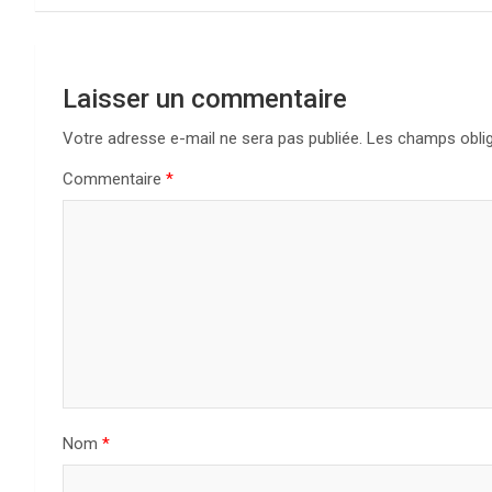
i
g
Laisser un commentaire
a
Votre adresse e-mail ne sera pas publiée.
Les champs oblig
t
Commentaire
*
i
o
n
d
e
l
Nom
*
’