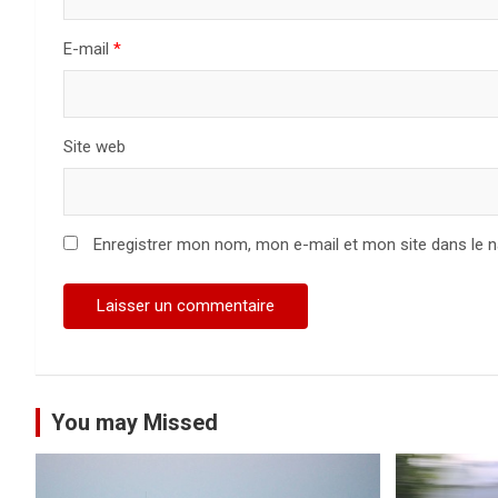
a
E-mail
*
r
t
Site web
i
c
Enregistrer mon nom, mon e-mail et mon site dans le 
l
e
You may Missed