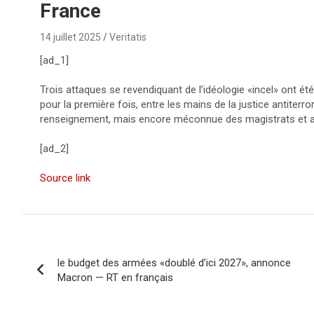
France
14 juillet 2025
Veritatis
[ad_1]
Trois attaques se revendiquant de l’idéologie «incel» ont été
pour la première fois, entre les mains de la justice antiterr
renseignement, mais encore méconnue des magistrats et 
[ad_2]
Source link
N
le budget des armées «doublé d’ici 2027», annonce
a
Macron — RT en français
v