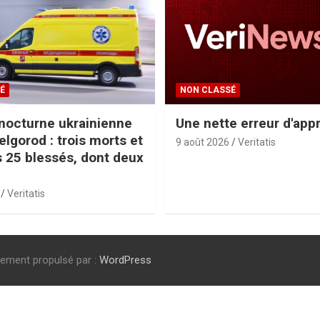
É
NON CLASSÉ
nocturne ukrainienne
Une nette erreur d'app
elgorod : trois morts et
9 août 2026
Veritatis
 25 blessés, dont deux
Veritatis
rement propulsé par :
WordPress