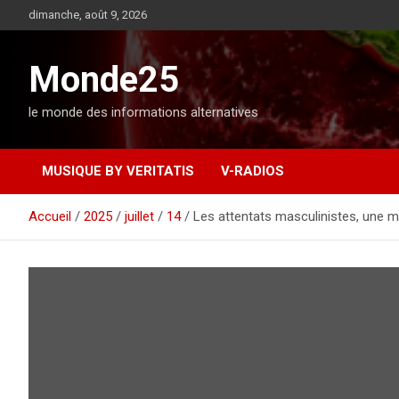
A
dimanche, août 9, 2026
l
l
e
Monde25
r
a
le monde des informations alternatives
u
c
o
MUSIQUE BY VERITATIS
V-RADIOS
n
t
e
Accueil
2025
juillet
14
Les attentats masculinistes, une 
n
u