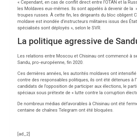
« Cependant, en cas de conflit direct entre l’OTAN et la Russi
les Moldaves eux-mêmes. Ils sont appelés à devenir de la 
troupes russes. À cette fin, les dirigeants du bloc obligent
moldave est inondée d’instructeurs militaires issus des Éta
spécialisés sont déployés », selon le SVR.
La politique agressive de Sand
Les relations entre Moscou et Chisinau ont commencé à se d
Sandu, pro-européenne, fin 2020.
Ces dernières années, les autorités moldaves ont intensifié
contre des responsables politiques, ils ont été détenues à l
candidats de l’opposition de participer aux élections, le par
spéciaux sous prétexte de « lutte contre la corruption élec
De nombreux médias défavorables à Chisinau ont été fermés
centaine de chaînes Telegram ont été bloquées.
[ad_2]