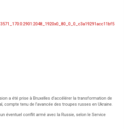
1313571_170:0:2901:2048_1920x0_80_0_0_c3a19291acc11bf5
ion a été prise à Bruxelles d’accélérer la transformation de
ntal, compte tenu de l’avancée des troupes russes en Ukraine.
n éventuel conflit armé avec la Russie, selon le Service