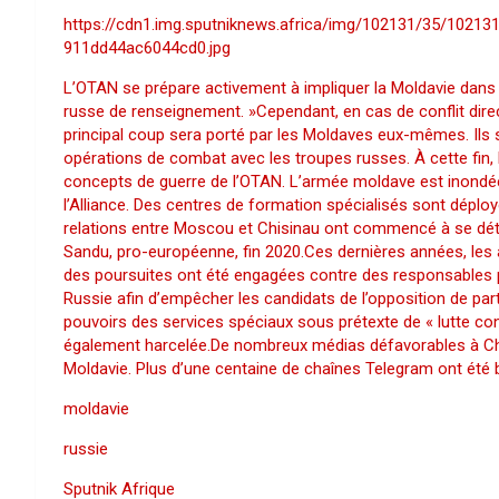
https://cdn1.img.sputniknews.africa/img/102131/35/10
911dd44ac6044cd0.jpg
L’OTAN se prépare activement à impliquer la Moldavie dans u
russe de renseignement. »Cependant, en cas de conflit direct
principal coup sera porté par les Moldaves eux-mêmes. Ils 
opérations de combat avec les troupes russes. À cette fin, l
concepts de guerre de l’OTAN. L’armée moldave est inondée
l’Alliance. Des centres de formation spécialisés sont déplo
relations entre Moscou et Chisinau ont commencé à se détér
Sandu, pro-européenne, fin 2020.Ces dernières années, les au
des poursuites ont été engagées contre des responsables poli
Russie afin d’empêcher les candidats de l’opposition de parti
pouvoirs des services spéciaux sous prétexte de « lutte con
également harcelée.De nombreux médias défavorables à Chi
Moldavie. Plus d’une centaine de chaînes Telegram ont été 
moldavie
russie
Sputnik Afrique