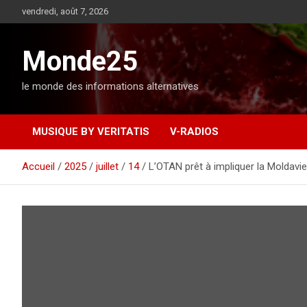
A
vendredi, août 7, 2026
l
l
e
Monde25
r
a
le monde des informations alternatives
u
c
o
MUSIQUE BY VERITATIS
V-RADIOS
n
t
e
Accueil
2025
juillet
14
L’OTAN prêt à impliquer la Moldav
n
u