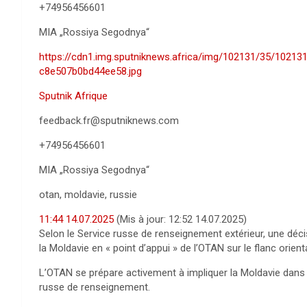
+74956456601
MIA „Rossiya Segodnya“
https://cdn1.img.sputniknews.africa/img/102131/35/102
c8e507b0bd44ee58.jpg
Sputnik Afrique
feedback.fr@sputniknews.com
+74956456601
MIA „Rossiya Segodnya“
otan, moldavie, russie
11:44 14.07.2025
(Mis à jour:
12:52 14.07.2025
)
Selon le Service russe de renseignement extérieur, une décis
la Moldavie en « point d’appui » de l’OTAN sur le flanc orie
L’OTAN se prépare activement à impliquer la Moldavie dans u
russe de renseignement.