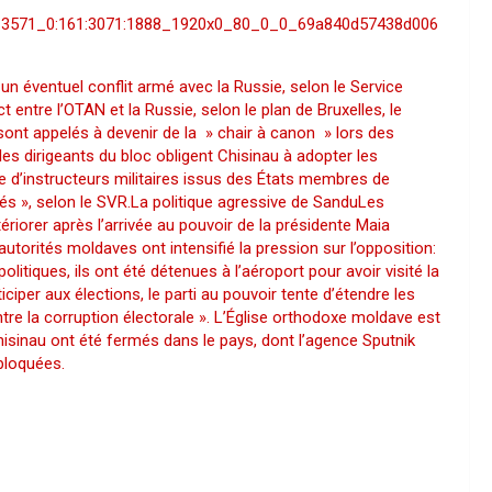
21313571_0:161:3071:1888_1920x0_80_0_0_69a840d57438d006
n éventuel conflit armé avec la Russie, selon le Service
 entre l’OTAN et la Russie, selon le plan de Bruxelles, le
sont appelés à devenir de la » chair à canon » lors des
es dirigeants du bloc obligent Chisinau à adopter les
 d’instructeurs militaires issus des États membres de
yés », selon le SVR.La politique agressive de SanduLes
iorer après l’arrivée au pouvoir de la présidente Maia
torités moldaves ont intensifié la pression sur l’opposition:
tiques, ils ont été détenues à l’aéroport pour avoir visité la
ciper aux élections, le parti au pouvoir tente d’étendre les
tre la corruption électorale ». L’Église orthodoxe moldave est
sinau ont été fermés dans le pays, dont l’agence Sputnik
bloquées.