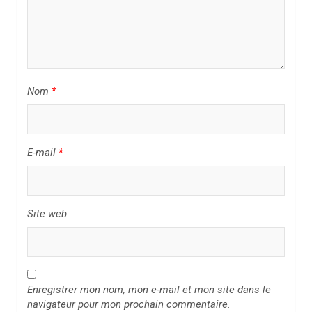
’
a
r
t
i
Nom
*
c
l
E-mail
*
e
Site web
Enregistrer mon nom, mon e-mail et mon site dans le
navigateur pour mon prochain commentaire.