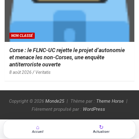
NON CLASSÉ
Corse : le FLNC-UC rejette le projet d’autonomie
et menace les non-Corses, une enquête
antiterroriste ouverte
8 août 2026
Veritatis
Copyright © 2026
Monde25
Thème par :
Theme Horse
Fièrement propulsé par :
WordPress
⌂
↻
Accueil
Actualiser