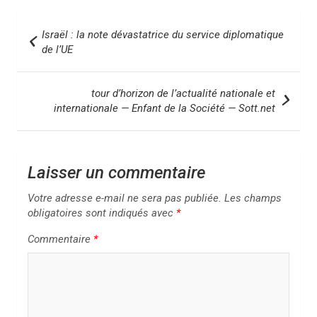
N
Israël : la note dévastatrice du service diplomatique
a
de l’UE
v
i
tour d’horizon de l’actualité nationale et
internationale — Enfant de la Société — Sott.net
g
a
t
Laisser un commentaire
i
Votre adresse e-mail ne sera pas publiée.
Les champs
o
obligatoires sont indiqués avec
*
n
Commentaire
*
d
e
l