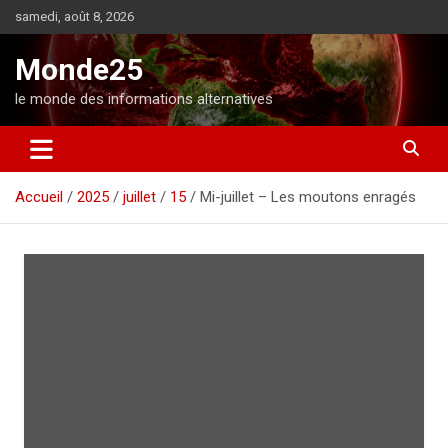
A
samedi, août 8, 2026
l
l
Monde25
e
r
le monde des informations alternatives
a
u
c
o
Accueil
2025
juillet
15
Mi-juillet – Les moutons enragés
n
t
e
n
u