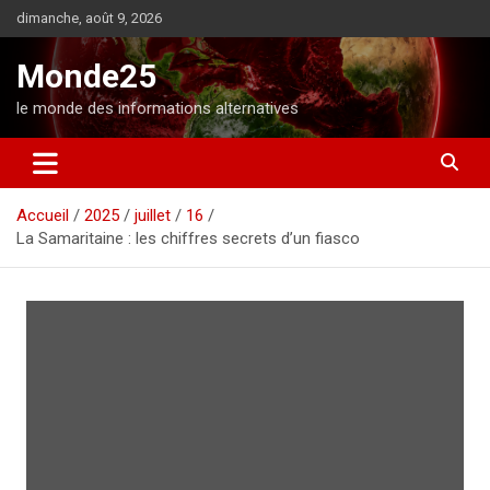
A
dimanche, août 9, 2026
l
l
Monde25
e
r
le monde des informations alternatives
a
u
c
o
Accueil
2025
juillet
16
n
La Samaritaine : les chiffres secrets d’un fiasco
t
e
n
u