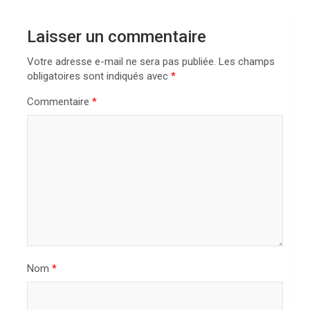
a
t
Laisser un commentaire
i
Votre adresse e-mail ne sera pas publiée.
Les champs
o
obligatoires sont indiqués avec
*
n
Commentaire
*
d
e
l
’
a
r
t
i
Nom
*
c