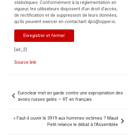
statistiques. Conformément à la réglementation en
vigueur, les utilisateurs disposent d’un droit d’accès,
de rectification et de suppression de leurs données,
qu’ils peuvent exercer en contactant dpo@opper.io.
Enregistrer et fermer
[ad_2]
Source link
N
Euroclear met en garde contre une expropriation des
a
avoirs russes gelés — RT en français
v
i
« Faut-il ouvrir le 3919 aux hommes victimes ? Maud
Petit relance le débat à l’Assemblée
g