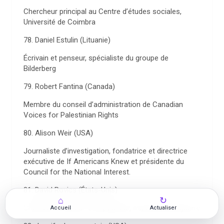
Chercheur principal au Centre d’études sociales,
Université de Coimbra
78. Daniel Estulin (Lituanie)
Écrivain et penseur, spécialiste du groupe de
Bilderberg
79. Robert Fantina (Canada)
Membre du conseil d’administration de Canadian
Voices for Palestinian Rights
80. Alison Weir (USA)
Journaliste d’investigation, fondatrice et directrice
exécutive de If Americans Knew et présidente du
Council for the National Interest.
81. David Rovics (États-Unis)
⌂
↻
Chanteur et auteur-compositeur, musicien anti-guerre
Accueil
Actualiser