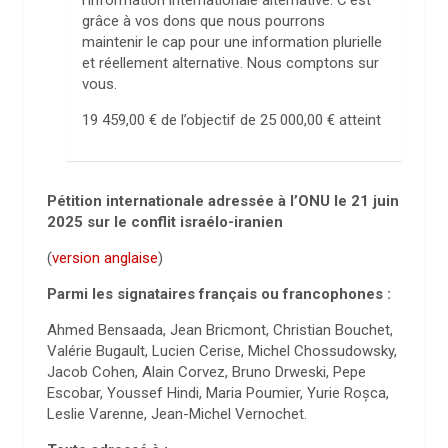
l’information internationale alternative. C’est
grâce à vos dons que nous pourrons
maintenir le cap pour une information plurielle
et réellement alternative. Nous comptons sur
vous.
19 459,00 €
de l’objectif de
25 000,00 €
atteint
Pétition internationale adressée à l’ONU le 21 juin
2025 sur le conflit israélo-iranien
(
version anglaise
)
Parmi les signataires français ou francophones :
Ahmed Bensaada, Jean Bricmont, Christian Bouchet,
Valérie Bugault, Lucien Cerise, Michel Chossudowsky,
Jacob Cohen, Alain Corvez, Bruno Drweski, Pepe
Escobar, Youssef Hindi, Maria Poumier, Yurie Roșca,
Leslie Varenne, Jean-Michel Vernochet.