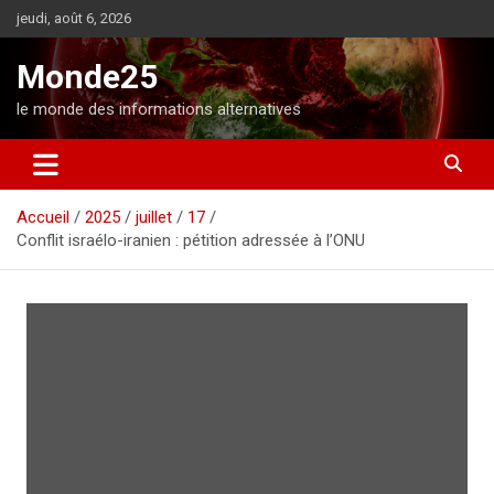
A
jeudi, août 6, 2026
l
l
Monde25
e
r
le monde des informations alternatives
a
u
c
o
Accueil
2025
juillet
17
n
Conflit israélo-iranien : pétition adressée à l’ONU
t
e
n
u