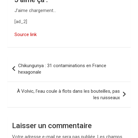
J’aime
chargement…
[ad_2]
Source link
N
Chikungunya : 31 contaminations en France
a
hexagonale
v
i
À Volvic, l’eau coule à flots dans les bouteilles, pas
les ruisseaux
g
a
t
Laisser un commentaire
i
Votre adresse e-mail ne sera pas publiée.
Les champs