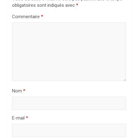
o
obligatoires sont indiqués avec
*
n
Commentaire
*
d
e
l
’
a
r
t
i
Nom
*
c
l
E-mail
*
e