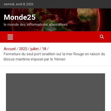
A
samedi, août 8, 2026
l
l
Monde25
e
r
le monde des informations alternatives
a
u
c
o
Accueil
2025
juillet
18
n
Fermeture du seul port israélien sur la mer Rouge en raison du
t
blocus maritime imposé par le Yémen
e
n
u