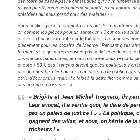
des tours de passe-passe climatiques qui nous ruinent la bag
d’exemplarité, mais son bulletin de santé, c’est comme sa p
président qui nous prend pour des malades !
».
Sans oublier que «
Les ministres, ils ont des chauffeurs, d
on compte les pièces pour un sandwich ! C’est ça, la solidar
pencherait sans nul doute sur le fait que «
La Cour des comp
placement pour les copains de Macron ! Pendant qu’ils sir
larmes !
» Lui qui a trop souvent pris la défense du peuple di
comme des baudruches, et nous, on crève sous le poids pend
encore «
80 % des Français disent que les politiques s’en fo
une démocratie, c’est un one-man-show où le public est mu
parle d’économies, mais il a laissé la dette filer comme un 
des comptes en France !
»
«
Brigitte et Jean-Michel Trogneux, ils per
Leur avocat, il a vérifié quoi, la date de 
pas un palais de justice !
» «
La politique, 
gagnent des villas, et nous, on hérite de la
tricheurs !
»