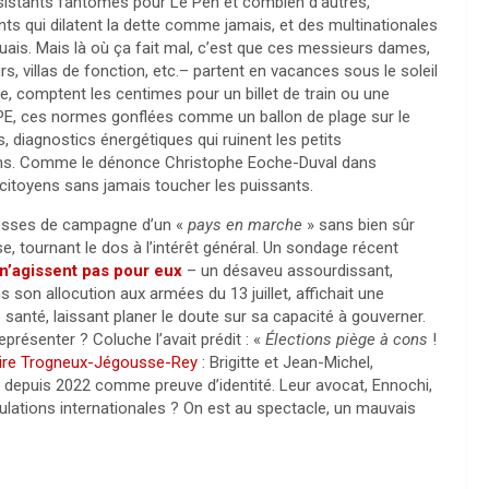
assistants fantômes pour Le Pen et combien d’autres,
ts qui dilatent la dette comme jamais, et des multinationales
quais. Mais là où ça fait mal, c’est que ces messieurs dames,
s, villas de fonction, etc.– partent en vacances sous le soleil
re, comptent les centimes pour un billet de train ou une
 DPE, ces normes gonflées comme un ballon de plage sur le
s, diagnostics énergétiques qui ruinent les petits
 mains. Comme le dénonce Christophe Eoche-Duval dans
 citoyens sans jamais toucher les puissants.
omesses de campagne d’un «
pays en marche
» sans bien sûr
se, tournant le dos à l’intérêt général. Un sondage récent
 n’agissent pas pour eux
– un désaveu assourdissant,
 son allocution aux armées du 13 juillet, affichait une
santé, laissant planer le doute sur sa capacité à gouverner.
eprésenter ? Coluche l’avait prédit : «
Élections piège à cons
!
aire Trogneux-Jégousse-Rey
: Brigitte et Jean-Michel,
ée depuis 2022 comme preuve d’identité. Leur avocat, Ennochi,
régulations internationales ? On est au spectacle, un mauvais