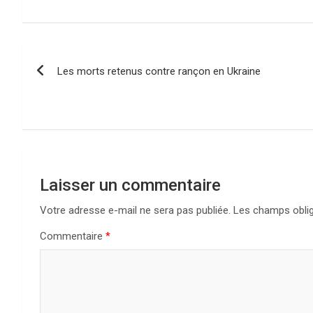
N
Les morts retenus contre rançon en Ukraine
a
v
i
g
Laisser un commentaire
a
Votre adresse e-mail ne sera pas publiée.
Les champs oblig
t
Commentaire
*
i
o