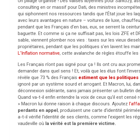
Un pillage organisé ! Des valises libyennes pour Sarkozy, 
consulting en or massif pour Dati, des ministres incompéten
qui siphonnent nos ressources tandis que l’État joue les la
avec leurs avantages en nature – voitures de luxe, chauffeur
pendant que les Français d’en bas, eux, se serrent la ceintu
baguette. Et comme si ça ne suffisait pas, les lois ZFE et
sable, viennent plomber nos vies : taxes sur les vieux diesel
propriétaires, pendant que les politiques s’en lavent les
L’Inflation normative
, cette avalanche de règles étouffe les
Les Français n’ont pas signé pour ça ! Ils ont cru aux pr
demander dans quel sens ! Et, voilà que les élus font l’inver
révèle que 73 % des Français
estiment que les politiques
ignoré par un système sourd et arrogant. Et Macron, lui, dans
déconnexion sidérante, sans jamais présenter un bulletin de 
Quand va-t-il enfin entendre la voix de ceux qu’il est censé r
» Macron lui donne raison à chaque discours. Ajoutez
l’aff
perdants en appel
, produisent une carte d’identité périm
a-t-il vérifié l’identité de ses clients, comme l’exigent les 
vaudeville où
la vérité est la première victime.