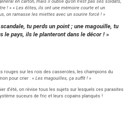
éral en carton, mais il oublie qu’on n’est pas ses soldats,
tre !
» «
Les élites, ils ont une mémoire courte et un
ous, on ramasse les miettes avec un sourire forcé !
»
 scandale, tu perds un point ; une magouille, tu
 le pays, ils le planteront dans le décor !
»
lets rouges sur les rois des casseroles, les champions du
non pour crier : «
Les magouilles, ça suffit !
»
hier d’été, on révise tous les sujets sur lesquels ces parasites
système suceurs de fric et leurs copains planqués !