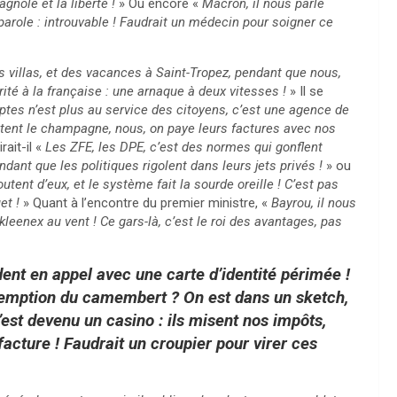
nole et la liberté !
» Ou encore «
Macron, il nous parle
arole : introuvable ! Faudrait un médecin pour soigner ce
es villas, et des vacances à Saint-Tropez, pendant que nous,
ité à la française : une arnaque à deux vitesses !
» Il se
tes n’est plus au service des citoyens, c’est une agence de
otent le champagne, nous, on paye leurs factures avec nos
rait-il «
Les ZFE, les DPE, c’est des normes qui gonflent
ant que les politiques rigolent dans leurs jets privés !
» ou
utent d’eux, et le système fait la sourde oreille ! C’est pas
et !
» Quant à l’encontre du premier ministre, «
Bayrou, il nous
kleenex au vent ! Ce gars-là, c’est le roi des avantages, pas
dent en appel avec une carte d’identité périmée !
péremption du camembert ? On est dans un sketch,
c’est devenu un casino : ils misent nos impôts,
 facture ! Faudrait un croupier pour virer ces