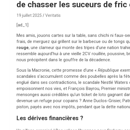
de chasser les suceurs de fric
19 juillet 2025
Veritatis
[ad_1]
Mes amis, jouons cartes sur la table, sans chichi ni faux-s
frais, de merguez qui grillent sur le barbecue ou de tongs qu
rouge
, une clameur qui monte des tripes d’une nation trah
ressemble aujourd’hui à une vieille 2CV rouillée, poussive, b
nous précipitent dans le gouffre de la décadence.
Sous la Macronie, cette promesse d’une «
République exem
scandales s’accumulent comme des poubelles après la fête 
englué dans ses contradictions, le scandale Nestlé Waters o
empoisonnent nos vies, et François Bayrou, Premier ministr
mensonges aussi crédibles qu’un ticket de loto gagnant da
devenue un refuge pour copains ? Anne Duclos-Grisier, Patr
piston, payés avec nos impôts, pendant que la dette nati
Les dérives financières ?