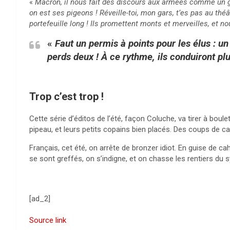
«
Macron, il nous fait des discours aux armées comme un gén
on est ses pigeons ! Réveille-toi, mon gars, t’es pas au théâ
portefeuille long ! Ils promettent monts et merveilles, et n
«
Faut un permis à points pour les élus : un
perds deux ! À ce rythme, ils conduiront plus
Trop c’est trop !
Cette série d’éditos de l’été, façon Coluche, va tirer à bou
pipeau, et leurs petits copains bien placés. Des coups de ca
Français, cet été, on arrête de bronzer idiot. En guise de ca
se sont greffés, on s’indigne, et on chasse les rentiers du 
[ad_2]
Source link