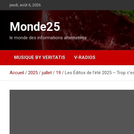
A
jeudi, août 6, 2026
l
l
e
Monde25
r
a
le monde des informations alternatives
u
c
o
MUSIQUE BY VERITATIS
V-RADIOS
n
t
e
Accueil
2025
juillet
19
Les Éditos de l’été 2025 – Trop c’e
n
u