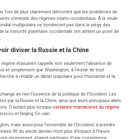
ne fois de plus clairement démontré que les problèmes de
ments criminels des régimes otano-occidentaux. À la seule
mondial multipolaire ne tomberont pas dans le piège des
la minorité planétaire occidentale ont atteint un point de
.
ir diviser la Russie et la Chine
 régime étasunien rappelle non seulement l’absence de
ussi et simplement que Washington, à l’instar de tout
cherche à rétablir un diktat unipolaire pour l’humanité et la
change en rien l’essence de la politique de l’Occident. Les
es par la Russie et la Chine, ainsi que leurs principaux alliés
ris. D’autant plus lorsque
certaines manœuvres du régime
oscou et Beijing. En vain.
gton, mais aussi pour l’ensemble de l’Occident, à prendre
nées 90 du siècle dernier n’ont plus d’impact à l’heure
ncore récemment, étaient partisans d’une coexistence