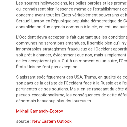
Les sourires hollywoodiens, les belles paroles et les prom
qui connaissent bien l’essence même de l’establishment occi
concerne avant tout les États véritablement souverains et i
Sergueï Lavrov, en République populaire démocratique de Co
consolidation d’un agenda commun à la clé, en est une autr
L’Occident devra accepter le fait que tant que les conditio
communes ne seront pas entendues, il semble bien qu’il n’
innombrables stratagèmes frauduleux de l’Occident apparti
soit prêt à changer, évidemment que non, mais simplement e
ne les accepteront plus. Oui, à un moment ou un autre, l’Occ
États-Unis ne font pas exception.
S’agissant spécifiquement des USA, Trump, en qualité de c
son pays de la défaite de l’Occident face à la Russie et à l’o
pertinentes de ses soutiens. Mais, en se rangeant du côté
pseudo-exceptionnalisme, les conséquences de cette défaite
désormais beaucoup plus douloureuses.
Mikhail Gamandiy-Egorov
source :
New Eastern Outlook