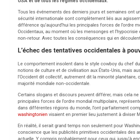
USA et de tous les régimes occidentaux.
Tous les événements des derniers jours et semaines ont u
sécurité internationale sont complètement liés aux agisse
différence qu’aujourd’hui les principales forces de l’ordre 
Occidentaux, au moment où les mensonges et l’hypocrisie de 
non-retour. Avec toutes les conséquences qui en découlent
L’échec des tentatives occidentales à pouvo
Le comportement insolent dans le style cowboy du chef du
notions de culture et de civilisation aux États-Unis, mais a
l’Occident dit collectif, autrement dit la minorité planétaire, 
majorité mondiale non-occidentale.
Certains slogans et discours peuvent différer, mais cela ne 
principales forces de l’ordre mondial multipolaire, représenté
dans différentes régions du monde, l’ont parfaitement comp
washingtonien
visaient en premier lieu justement à diviser M
En réalité, il serait grand temps non seulement pour Washin
conscience que les publicités primitives occidentales des an
actuelle. Y compris probablement pour ceux qui, jusqu’à e