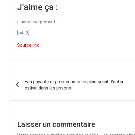
J’aime ça :
J’aime
chargement…
[ad_2]
Source link
N
Eau payante et promenades en plein soleil : l'enfer
a
estival dans les prisons
v
i
g
Laisser un commentaire