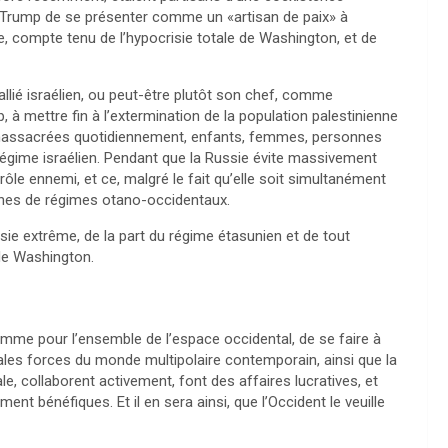
e Trump de se présenter comme un «artisan de paix» à
e, compte tenu de l’hypocrisie totale de Washington, et de
llié israélien, ou peut-être plutôt son chef, comme
à mettre fin à l’extermination de la population palestinienne
massacrées quotidiennement, enfants, femmes, personnes
 régime israélien. Pendant que la Russie évite massivement
rôle ennemi, et ce, malgré le fait qu’elle soit simultanément
aines de régimes otano-occidentaux.
e extrême, de la part du régime étasunien et de tout
 de Washington.
 comme pour l’ensemble de l’espace occidental, de se faire à
pales forces du monde multipolaire contemporain, ainsi que la
le, collaborent activement, font des affaires lucratives, et
t bénéfiques. Et il en sera ainsi, que l’Occident le veuille