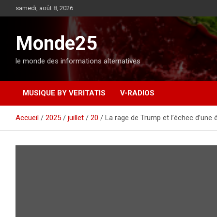
A
samedi, août 8, 2026
l
l
e
Monde25
r
a
le monde des informations alternatives
u
c
o
MUSIQUE BY VERITATIS
V-RADIOS
n
t
e
Accueil
2025
juillet
20
La rage de Trump et l’échec d’une
n
u