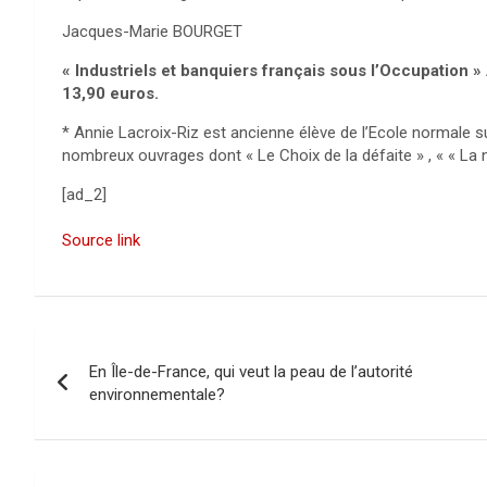
Jacques-Marie BOURGET
« Industriels et banquiers français sous l’Occupation 
13,90 euros.
* Annie Lacroix-Riz est ancienne élève de l’Ecole normale s
nombreux ouvrages dont « Le Choix de la défaite » , « « La 
[ad_2]
Source link
N
En Île-de-France, qui veut la peau de l’autorité
a
environnementale?
v
i