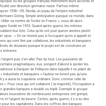
’époque où les groupes français intensifient leurs accords et
fficulté une direction germano-nazie. Parfois même
en 1938-¬39, Skoda, un joyau de l’empire industriel
Hermann Göring. Simple anticipation puisque ce monde, dans
« Hitler va mettre de l’ordre en France », nous dit alors
gne fondé en 1935. Quand après-guerre, les mêmes
oublient leur loto. Celui qu’ils ont joué quinze années plutôt
er opus : « On ne résiste pas à l’occupant qu’on a appelé et
ens qui vont finir par collaborer, les industriels et banquiers
e droits de douanes puisque le projet est de construire un
s entraves.
e l’argent puis s’en aller. Pas du tout. Les puissants de
 certains pragmatiques, eux, songent d’abord à spolier les
 adresse à Darquier de Pellepoix dans laquelle il se plaint de
« Industriels et banquiers » l’auteur ne livrent pas qu’une
Il y a aussi la crapulerie ordinaire. Donc comme celle de
tes ». Pour ceux qui ont collaboré ( la majorité), l’Occupation a
des grandes banques a doublé ou triplé. Exemple le groupe
valeurs boursières de nombreuses entreprises ont grimpé,
re et l’argent du beurre. Certes, après guerre, il y a eu des
e pour les capitalistes. Dans les coffres des banques