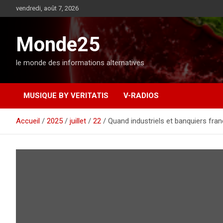
A
vendredi, août 7, 2026
l
l
e
Monde25
r
a
le monde des informations alternatives
u
c
o
MUSIQUE BY VERITATIS
V-RADIOS
n
t
e
Accueil
2025
juillet
22
Quand industriels et banquiers franç
n
u