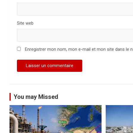
r
t
Site web
i
c
Enregistrer mon nom, mon e-mail et mon site dans le 
l
e
You may Missed