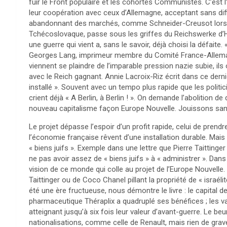
fuir le Front populaire et les cohortes Communistes. C’est l
leur coopération avec ceux d’Allemagne, acceptant sans di
abandonnant des marchés, comme Schneider-Creusot lorsqu’
Tchécoslovaque, passe sous les griffes du Reichswerke d’
une guerre qui vient a, sans le savoir, déjà choisi la défaite. 
Georges Lang, imprimeur membre du Comité France-Allema
viennent se plaindre de l’imparable pression nazie subie, ils 
avec le Reich gagnant. Annie Lacroix-Riz écrit dans ce derni
installé ». Souvent avec un tempo plus rapide que les politici
crient déjà « A Berlin, à Berlin ! ». On demande l’abolition d
nouveau capitalisme façon Europe Nouvelle. Jouissons san
Le projet dépasse l’espoir d’un profit rapide, celui de prendr
l’économie française rêvent d’une installation durable. Mais
« biens juifs ». Exemple dans une lettre que Pierre Taittinger
ne pas avoir assez de « biens juifs » à « administrer ». Dans 
vision de ce monde qui colle au projet de l’Europe Nouvelle. 
Taittinger ou de Coco Chanel pillant la propriété de « israéli
été une ère fructueuse, nous démontre le livre : le capital 
pharmaceutique Théraplix a quadruplé ses bénéfices ; les 
atteignant jusqu’à six fois leur valeur d’avant-guerre. Le beur
nationalisations, comme celle de Renault, mais rien de grav