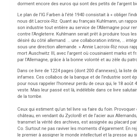
dorment encore des euros qui sont des petits de l’argent bi
Le plan de l’IG Farben à l’été 1940 consistait à « obliger l’in
nous dit Lacroix-Riz. Quant au français Kuhlmann, un rappor
son industrie tout entière au service de l’Allemagne pour re
contre l’Angleterre. Kuhlmann serait prêt à produire tous les p
désiré du côté allemand. … une collaboration intime, … inté
sous une direction allemande. » Annie Lacroix-Riz nous rapp
mort Auschwitz III, avec l’argent où cousinaient marks et fr
par l’Allemagne, grâce à la bonne volonté et au zèle du patr
Dans ce livre de 1224 pages (dont 200 d’annexes), la liste des
infames. Ces collabos de la banque et de l’industrie sont ép
pour nous rappeler l’honneur perdu de ceux qui, le 18 août 4
veste. Mais leur passé est là, indélébile dans ce livre salut
de la tombe.
Ceux qui estiment qu’un tel livre va faire du foin. Provoque
château, en vendant du ZyclonB et de l’acier aux Allemands
transmet la vérité des archives, est assignée au placard pa
Co. Surtout ne pas raviver les moments d’égarement. En rejoi
le premier à assigner le monde intellectuel et la presse au si