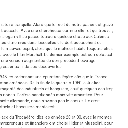
istoire tranquille. Alors que le récit de notre passé est gravé
te, bouscule. Avec une chercheuse comme elle -et qui trouve-,
ur slogan « Il se passe toujours quelque chose aux Galeries
oîtes d’archives dans lesquelles elle dort accouchent de
 le mauvais esprit, alors que le malheur habite toujours chez
ope avec le Plan Marshall. Le dernier exemple est son colossal
n » -une version augmentée de son précédent ouvrage
ogresser au fil de ses découvertes.
 1945, en ordonnant une épuration légère afin que la France
tan américain. De la fin de la guerre à 1950 la Justice
a majorité des industriels et banquiers, sauf quelques cas trop
s noires. Parfois sanctionnés mais vite amnistiés. Pour
ainte allemande, nous n’avions pas le choix ». Le droit
striels et banquiers mentaient.
 place du Trocadéro, dès les années 20 et 30, avec la montée
repreneurs et financiers ont choisi Hitler et Mussolini, pour