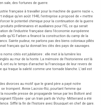
en sale, des fortunes de guerre.
dustrie française à travailler pour la machine de guerre nazie »,
t indique qu’en août 1940, l’entreprise a proposé de « mettre
nforcer le potentiel chimique pour la continuation de la guerre
roduits préliminaires et auxiliaires pour l’IG, ce qui serait
gration de l’industrie française dans l’économie européenne
elle qu’IG Farben a financé la construction du camp de la
ancs. Sainte pudeur, ne parlons pas des biens coloniaux pillés
onat français qui lui donnait les clés des pays de sauvages.
 noms cités est jubilatoire : elle met à la lumière les
inglés au mur de la honte. La mémoire de l’historienne est là
4, ont eu le temps d’arracher la Francisque de leur revers de
aire qui traque la saleté comme une tornade blanche. L’œil est
r des divorces au motif que le grand père a payé notre
, se trompent. Annie Lacroix-Riz, pourtant femme qui
r la nouvelle presse de propagande tenue par les Bolloré and
gnant l’Elysée -par un train parti de Vichy- Mitterrand a été
lence. Sifflé la fin de l’histoire avec Bousquet en chef de gare.