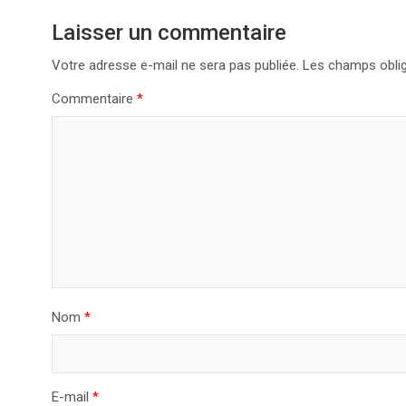
g
Laisser un commentaire
a
Votre adresse e-mail ne sera pas publiée.
Les champs oblig
Commentaire
*
t
i
o
n
d
e
Nom
*
l
’
a
E-mail
*