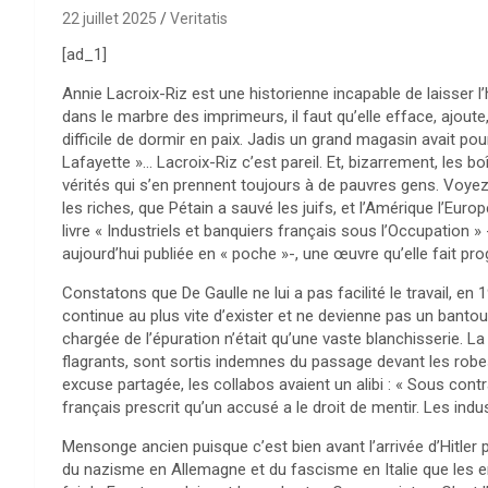
22 juillet 2025
Veritatis
[ad_1]
Annie Lacroix-Riz est une historienne incapable de laisser l’h
dans le marbre des imprimeurs, il faut qu’elle efface, ajou
difficile de dormir en paix. Jadis un grand magasin avait po
Lafayette »… Lacroix-Riz c’est pareil. Et, bizarrement, les b
vérités qui s’en prennent toujours à de pauvres gens. Voyez
les riches, que Pétain a sauvé les juifs, et l’Amérique l’Eur
livre « Industriels et banquiers français sous l’Occupatio
aujourd’hui publiée en « poche »-, une œuvre qu’elle fait pr
Constatons que De Gaulle ne lui a pas facilité le travail, en
continue au plus vite d’exister et ne devienne pas un bantous
chargée de l’épuration n’était qu’une vaste blanchisserie. L
flagrants, sont sortis indemnes du passage devant les robe
excuse partagée, les collabos avaient un alibi : « Sous contr
français prescrit qu’un accusé a le droit de mentir. Les indu
Mensonge ancien puisque c’est bien avant l’arrivée d’Hitler
du nazisme en Allemagne et du fascisme en Italie que les ent