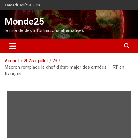
A
samedi, août 8, 2026
l
l
Monde25
e
r
le monde des informations alternatives
a
u
c
o
Accueil
2025
juillet
23
n
Macron remplace le chef d’état-major des armées — RT en
t
français
e
n
u