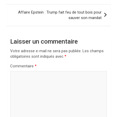
i
Affaire Epstein : Trump fait feu de tout bois pour
g
sauver son mandat
a
t
i
Laisser un commentaire
o
Votre adresse e-mail ne sera pas publiée.
Les champs
n
obligatoires sont indiqués avec
*
d
Commentaire
*
e
l
’
a
r
t