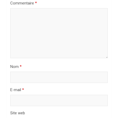
n
Commentaire
*
d
e
l
’
a
r
t
Nom
*
i
c
l
E-mail
*
e
Site web