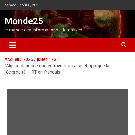
A
samedi, août 8, 2026
l
l
Monde25
e
r
le monde des informations alternatives
a
u
c
o
Accueil
2025
juillet
26
n
l’Algérie dénonce une entrave française et applique la
t
réciprocité — RT en français
e
n
u