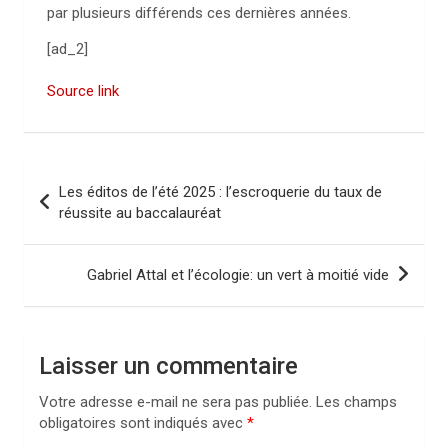
par plusieurs différends ces dernières années.
[ad_2]
Source link
N
Les éditos de l’été 2025 : l’escroquerie du taux de
a
réussite au baccalauréat
v
i
Gabriel Attal et l’écologie: un vert à moitié vide
g
a
Laisser un commentaire
t
i
Votre adresse e-mail ne sera pas publiée.
Les champs
obligatoires sont indiqués avec
*
o