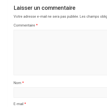
g
Laisser un commentaire
a
Votre adresse e-mail ne sera pas publiée.
Les champs oblig
Commentaire
*
t
i
o
n
d
e
Nom
*
l
’
a
E-mail
*