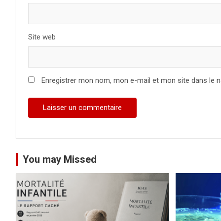
r
t
Site web
i
c
Enregistrer mon nom, mon e-mail et mon site dans le 
l
e
You may Missed