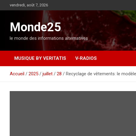
A
vendredi, août 7, 2026
l
l
e
Monde25
r
a
le monde des informations alternatives
u
c
o
MUSIQUE BY VERITATIS
V-RADIOS
n
t
e
Accueil
2025
juillet
28
Recyclage de vêtements: le modèle 
n
u