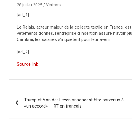
28 juillet 2025
Veritatis
[ad_1]
Le Relais, acteur majeur de la collecte textile en France, e
vêtements donnés, l’entreprise d’insertion assure n’avoir pl
Cambrai, les salariés s’inquiètent pour leur avenir.
[ad_2]
Source link
N
Trump et Von der Leyen annoncent être parvenus à
a
«un accord» — RT en français
v
i