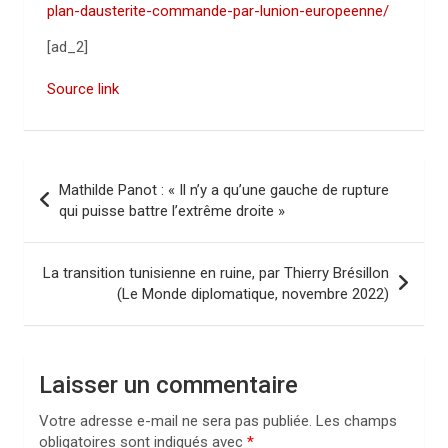
plan-dausterite-commande-par-lunion-europeenne/
[ad_2]
Source link
N
Mathilde Panot : « Il n’y a qu’une gauche de rupture
a
qui puisse battre l’extrême droite »
v
i
La transition tunisienne en ruine, par Thierry Brésillon
(Le Monde diplomatique, novembre 2022)
g
a
t
Laisser un commentaire
i
Votre adresse e-mail ne sera pas publiée.
Les champs
o
obligatoires sont indiqués avec
*