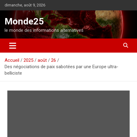
A
dimanche, août 9, 2026
l
l
Monde25
e
r
le monde des informations alternatives
a
u
c
o
Accueil
2025
août
26
n
Des négociations de paix sabotées par une Europe ultra-
t
belliciste
e
n
u