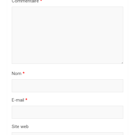
Commentaire
*
d
e
l
’
a
r
t
i
Nom
*
c
l
E-mail
*
e
Site web