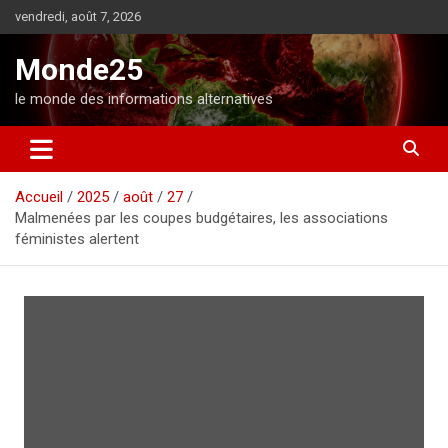
A
vendredi, août 7, 2026
l
l
Monde25
e
r
le monde des informations alternatives
a
u
c
o
Accueil
2025
août
27
n
Malmenées par les coupes budgétaires, les associations
t
féministes alertent
e
n
u