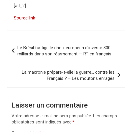
[ad_2]
Source link
N
Le Brésil fustige le choix européen d’investir 800
a
milliards dans son réarmement — RT en français
v
i
La macronie prépare-t-elle la guerre… contre les
Français ? – Les moutons enragés
g
a
t
Laisser un commentaire
i
Votre adresse e-mail ne sera pas publiée.
Les champs
o
obligatoires sont indiqués avec
*
n