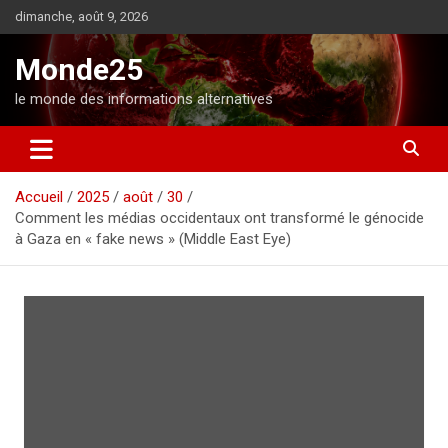
A
dimanche, août 9, 2026
l
l
Monde25
e
r
le monde des informations alternatives
a
u
c
o
Accueil
2025
août
30
n
Comment les médias occidentaux ont transformé le génocide
t
à Gaza en « fake news » (Middle East Eye)
e
n
u