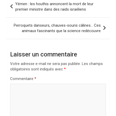
N
Yémen : les houthis annoncent la mort de leur
a
premier ministre dans des raids israéliens
v
i
Perroquets danseurs, chauves-souris câlines… Ces
animaux fascinants que la science redécouvre
g
a
t
Laisser un commentaire
i
Votre adresse e-mail ne sera pas publiée.
Les champs
o
obligatoires sont indiqués avec
*
n
Commentaire
*
d
e
l
’