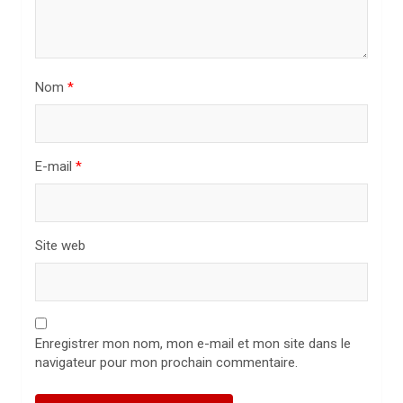
a
r
t
i
Nom
*
c
l
E-mail
*
e
Site web
Enregistrer mon nom, mon e-mail et mon site dans le
navigateur pour mon prochain commentaire.