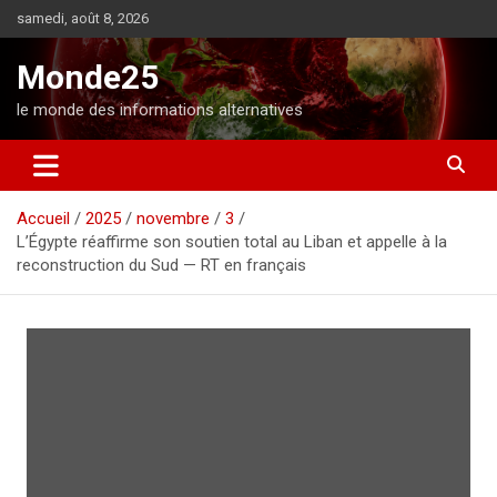
A
samedi, août 8, 2026
l
l
Monde25
e
r
le monde des informations alternatives
a
u
c
o
Accueil
2025
novembre
3
n
L’Égypte réaffirme son soutien total au Liban et appelle à la
t
reconstruction du Sud — RT en français
e
n
u