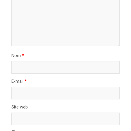
e
l
’
a
r
t
Nom
*
i
c
l
E-mail
*
e
Site web