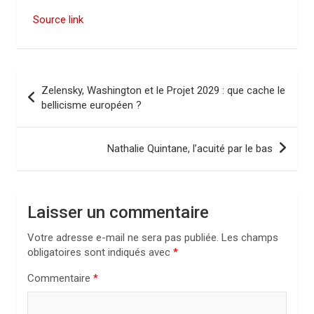
Source link
N
Zelensky, Washington et le Projet 2029 : que cache le
a
bellicisme européen ?
v
i
Nathalie Quintane, l’acuité par le bas
g
a
Laisser un commentaire
t
i
Votre adresse e-mail ne sera pas publiée.
Les champs
obligatoires sont indiqués avec
*
o
n
Commentaire
*
d