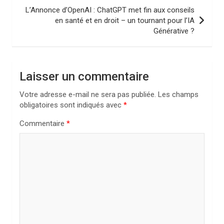
i
L’Annonce d’OpenAI : ChatGPT met fin aux conseils
en santé et en droit – un tournant pour l’IA
g
Générative ?
a
t
i
Laisser un commentaire
o
Votre adresse e-mail ne sera pas publiée.
Les champs
n
obligatoires sont indiqués avec
*
d
Commentaire
*
e
l
’
a
r
t