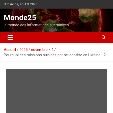
A
dimanche, août 9, 2026
l
l
Monde25
e
r
le monde des informations alternatives
a
u
c
o
Accueil
2025
novembre
4
n
Pourquoi ces missions suicides par hélicoptère en Ukraine… ?
t
e
n
u