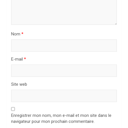
a
r
t
i
Nom
*
c
l
E-mail
*
e
Site web
Enregistrer mon nom, mon e-mail et mon site dans le
navigateur pour mon prochain commentaire.