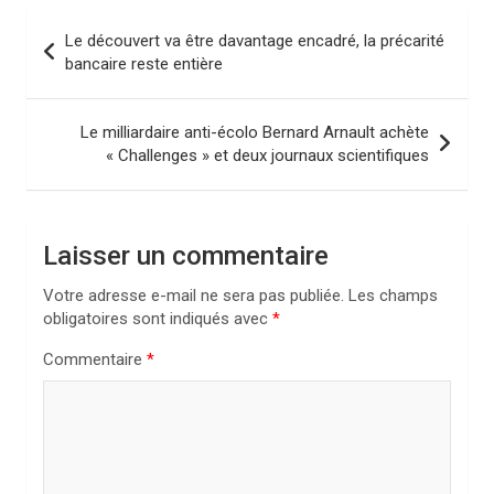
N
Le découvert va être davantage encadré, la précarité
a
bancaire reste entière
v
i
Le milliardaire anti-écolo Bernard Arnault achète
« Challenges » et deux journaux scientifiques
g
a
t
Laisser un commentaire
i
Votre adresse e-mail ne sera pas publiée.
Les champs
o
obligatoires sont indiqués avec
*
n
Commentaire
*
d
e
l
’