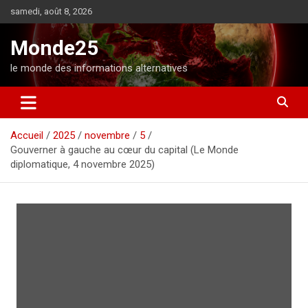
A
samedi, août 8, 2026
l
l
Monde25
e
r
le monde des informations alternatives
a
u
c
o
Accueil
2025
novembre
5
n
Gouverner à gauche au cœur du capital (Le Monde
t
diplomatique, 4 novembre 2025)
e
n
u